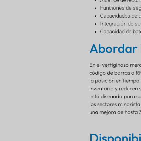
Alcance de lectu
Funciones de seg
Capacidades de d
Integración de s
Capacidad de bate
Abordar l
En el vertiginoso mer
código de barras o RF
la posición en tiempo 
inventario y reducen 
está diseñada para sa
los sectores minorist
una mejora de hasta 30
Disponibi