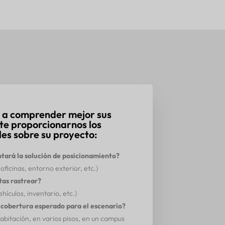
 a comprender mejor sus
nte proporcionarnos los
les sobre su proyecto:
ará la solución de posicionamiento?
oficinas, entorno exterior, etc.)
tas rastrear?
hículos, inventario, etc.)
e cobertura esperado para el escenario?
abitación, en varios pisos, en un campus