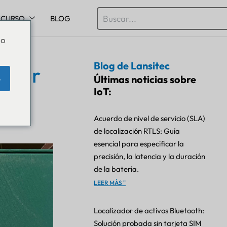
ECURSO
BLOG
Do
Blog de Lansitec
mejor
Últimas noticias sobre
e
tro
IoT:
Acuerdo de nivel de servicio (SLA)
de localización RTLS: Guía
esencial para especificar la
precisión, la latencia y la duración
de la batería.
LEER MÁS "
Localizador de activos Bluetooth:
Solución probada sin tarjeta SIM