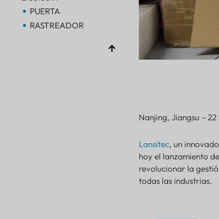
PUERTA
RASTREADOR
RASTREADOR
AoA de Bluetooth
PUERTA
Bluetooth
PUERTA
Bluetooth
Nanjing, Jiangsu – 22 
PUERTA
RASTREADOR
Lansitec
, un innovado
FARO
hoy el lanzamiento d
SENSOR
revolucionar la gesti
todas las industrias.