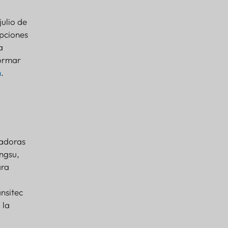
julio de
opciones
a
formar
m
.
vadoras
ngsu,
ara
nsitec
 la