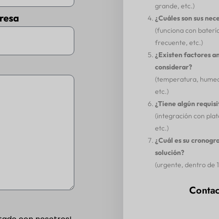
grande, etc.)
resa
¿Cuáles son sus nec
(funciona con baterí
frecuente, etc.)
¿Existen factores a
considerar?
(temperatura, humeda
etc.)
¿Tiene algún requisi
(integración con pla
etc.)
¿Cuál es su cronogr
solución?
(urgente, dentro de 1-
Contac