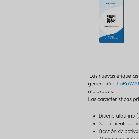
Etiqueta de
seguimiento
Las nuevas etiquetas
Abordar los desafíos
generación,
LoRaWA
de la industria
mejoradas.
Disponibilidad y
Las características pr
soporte
Acerca de Lansitec
Diseño ultrafino 
Seguimiento en in
Gestión de activo