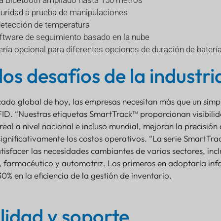
ra Bluetooth ampliado hasta 150 metros
uridad a prueba de manipulaciones
etección de temperatura
oftware de seguimiento basado en la nube
ría opcional para diferentes opciones de duración de batería
os desafíos de la industri
cado global de hoy, las empresas necesitan más que un simp
ID. “Nuestras etiquetas SmartTrack™ proporcionan visibili
real a nivel nacional e incluso mundial, mejoran la precisión 
significativamente los costos operativos. “La serie SmartTr
tisfacer las necesidades cambiantes de varios sectores, incl
a, farmacéutico y automotriz. Los primeros en adoptarla in
% en la eficiencia de la gestión de inventario.
lidad y soporte