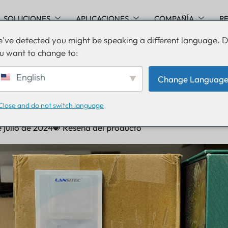
SOLUCIONES
APLICACIONES
COMPAÑÍA
R
've detected you might be speaking a different language. 
u want to change to:
s SmartTrack™ para una 
English
Change Languag
ad de la cadena de suminis
Close and do not switch language
 julio de 2024
Reseña del producto