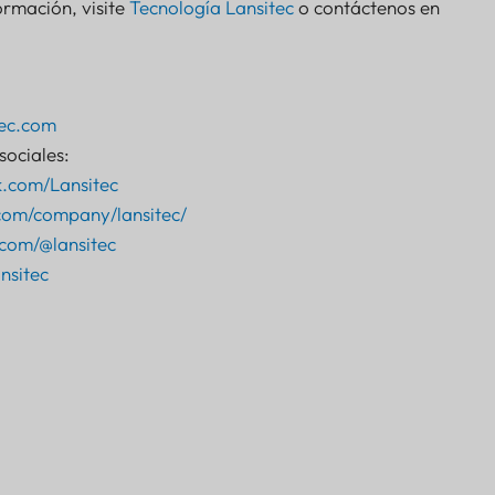
rmación, visite
Tecnología Lansitec
o contáctenos en
ec.com
sociales:
k.com/Lansitec
.com/company/lansitec/
com/@lansitec
nsitec