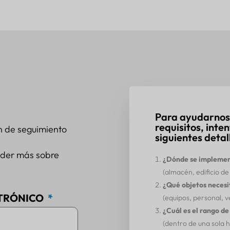
Para ayudarnos
requisitos, inte
n de seguimiento
siguientes detal
nder más sobre
¿Dónde se implement
(almacén, edificio de 
¿Qué objetos necesi
TRÓNICO
(equipos, personal, ve
¿Cuál es el rango d
(dentro de una sola h