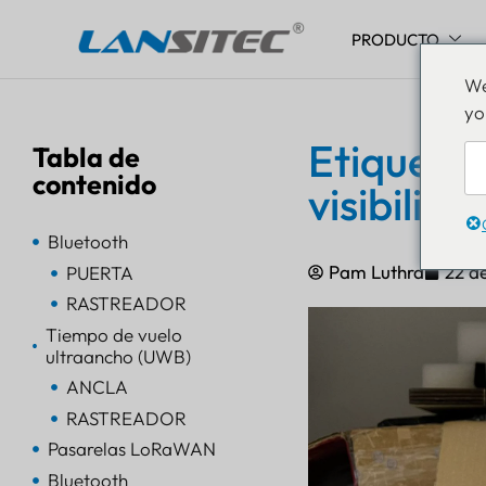
PRODUCTO
Saltar
We
al
yo
contenido
Etiqueta
Tabla de
contenido
visibilid
Bluetooth
Pam Luthra
22 de
PUERTA
RASTREADOR
Tiempo de vuelo
ultraancho (UWB)
ANCLA
RASTREADOR
Pasarelas LoRaWAN
Bluetooth