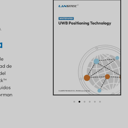
.
a
le
dad de
del
ack™
uidos
forman