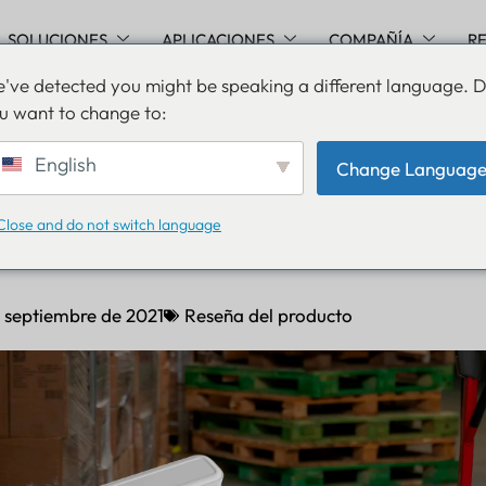
SOLUCIONES
APLICACIONES
COMPAÑÍA
R
've detected you might be speaking a different language. 
u want to change to:
or de contenedores para
English
Change Languag
to de logística, palés y
Close and do not switch language
e septiembre de 2021
Reseña del producto