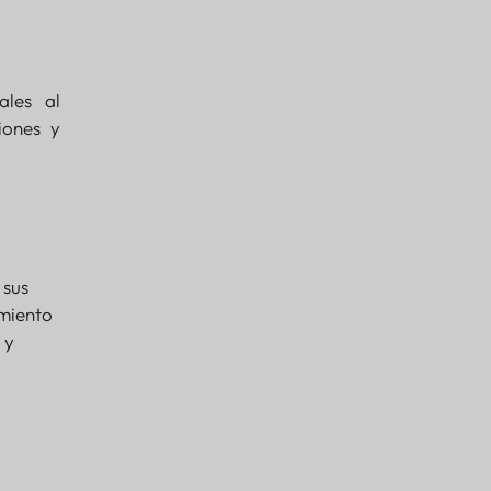
ales al
iones y
 sus
imiento
 y