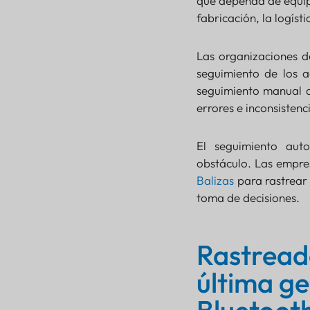
que dependa de equipo
Reducir gastos
fabricación, la logísti
Recuperación de
activos sin
Las organizaciones d
inconvenientes
seguimiento de los a
Durabilidad y
longevidad
seguimiento manual d
errores e inconsistenc
El seguimiento aut
obstáculo. Las empr
Balizas
para rastrear 
toma de decisiones.
Rastread
última g