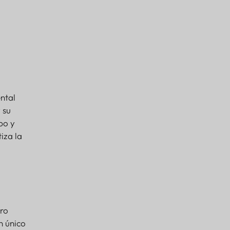
ntal
 su
po y
iza la
tro
n único