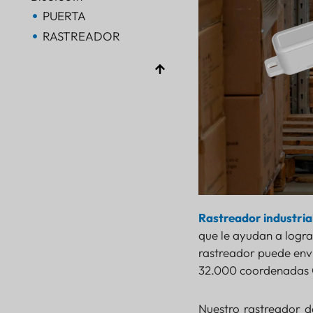
PUERTA
RASTREADOR
RASTREADOR
AoA de Bluetooth
PUERTA
Bluetooth
PUERTA
Bluetooth
PUERTA
RASTREADOR
FARO
Rastreador industria
SENSOR
que le ayudan a lograr
rastreador puede env
32.000 coordenadas 
Nuestro rastreador d