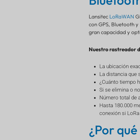
Bluetoot
Lansitec
LoRaWAN
GP
con GPS, Bluetooth y
gran capacidad y opt
Nuestro rastreador de
La ubicación exac
La distancia que 
¿Cuánto tiempo h
Si se elimina o no
Número total de a
Hasta 180.000 me
conexión si LoRa
¿Por qué