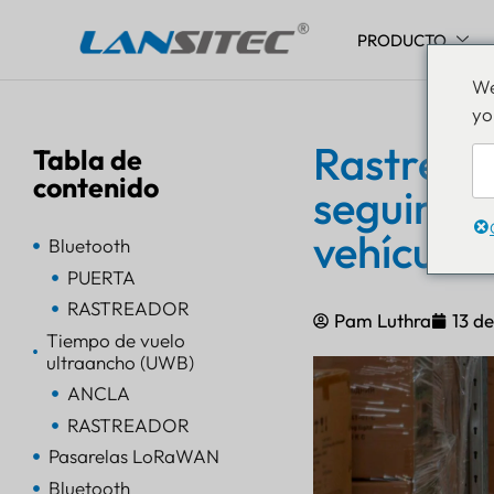
PRODUCTO
Saltar
We
al
yo
contenido
Rastread
Tabla de
contenido
seguimien
vehículos
Bluetooth
PUERTA
RASTREADOR
Pam Luthra
13 d
Tiempo de vuelo
ultraancho (UWB)
ANCLA
RASTREADOR
Pasarelas LoRaWAN
Bluetooth