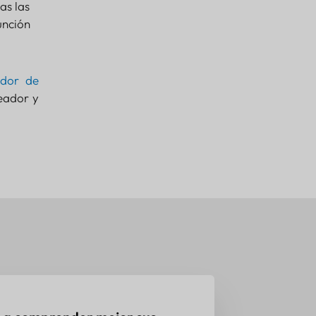
as las
unción
.
ador de
eador y