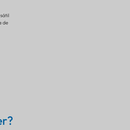
sátil
a de
er?