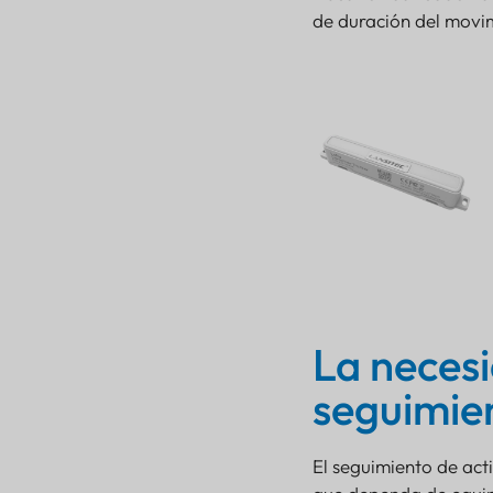
de duración del movim
La necesidad de un mejor
seguimiento
Rastreador de
contenedores de última
generación con
capacidades Bluetooth,
La neces
GPS y LoRa
seguimie
¿Por qué Lansitec
Container Tracker?
Mayor eficiencia de
El seguimiento de acti
la auditoría