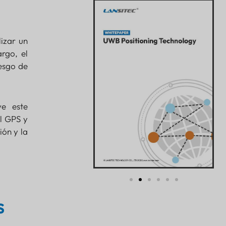
izar un
rgo, el
iesgo de
ve este
l GPS y
ión y la
s