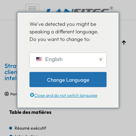
Aller
We've detected you might be
au
speaking a different language.
contenu
Do you want to change to:
English
Stratégie pour améliorer l'engagement
client dans le commerce de détail
intelligent
Change Language
Pam Luthra
25 novembre 2024
Études de cas IoT
Close and do not switch language
Table des matières
Résumé exécutif