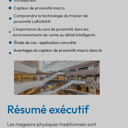
Introduction
Capteur de proximité macro
Comprendre la technologie du tracker de
proximité LoRaWAN
L'importance du suivi de proximité dans les
environnements de vente au détail intelligents
Étude de cas : application concrète
Avantages du capteur de proximité macro dans le
commerce de détail
Conclusion
Rassemblement d'urgence BLE : une méthode
éprouvée pour automatiser le décompte des
personnes lors d'une évacuation et retrouver les
personnes disparues.
Précision UWB en 2026 : Guide essentiel du
positionnement intérieur à 10 cm
Résumé exécutif
Passage à 10 000 balises : Stratégies essentielles de
temps d’antenne LoRaWAN pour 2026
Surveillance à distance des pompes à eau : Guide
Les magasins physiques traditionnels sont