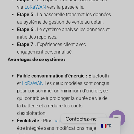
via
LoRaWAN
vers la passerelle.
Étape 5 :
La passerelle transmet les données
au système de gestion de vente au détail.
Étape 6 :
Le système analyse les données et
initie des réponses.
PT
Étape 7 :
Expériences client avec
IT
engagement personnalisé.
AR
Avantages de ce système :
JA
Faible consommation d'énergie :
Bluetooth
ES
et
LoRaWAN
Les deux modèles sont conçus
DE
pour consommer un minimum d'énergie, ce
KO
qui contribue à prolonger la durée de vie de
la batterie et à réduire les coûts
TH
d'exploitation.
EN
Contactez-nous
Évolutivité :
Plus
capteurs
et
balises
peut
FR
être intégrée sans modifications majeures de
Ouvrir