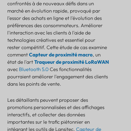
essentiel de suivi de l'état par analyse des vibrations
confrontés à de nouveaux défis dans un
Tendances du suivi des entrepôts pour 2026 : Le
marché en évolution rapide, provoqué par
guide essentiel de l’acheteur
l'essor des achats en ligne et l'évolution des
Vérification des vannes d'irrigation intelligentes :
préférences des consommateurs. Améliorer
étude de cas essentielle d'une ferme et d'un
l'interaction avec les clients à l'aide de
complexe de golf méditerranéens
technologies créatives est essentiel pour
Pam Luthra
rester compétitif. Cette étude de cas examine
comment
Capteur de proximité macro
, un
état de l'art
Traqueur de proximité LoRaWAN
avec
Bluetooth 5.0
Ces fonctionnalités
pourraient améliorer l'engagement des clients
dans les points de vente.
Les détaillants peuvent proposer des
promotions personnalisées et des affichages
interactifs, et collecter des données
importantes sur le trafic piétonnier en
intégrant les outils de Lansitec.
Capteur de