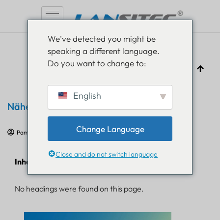
Zum
We've detected you might be
Inhalt
speaking a different language.
springen
Do you want to change to:
English
Näherungserkennung und Alarmlösung
Change Language
Pam Luthra
16. April 2020
Tracking-Lösungen
Close and do not switch language
Inhaltsverzeichnis
No headings were found on this page.