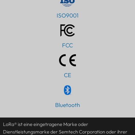
ISO9001
FCC
CE
Bluetooth
PT
IT
LoRa® ist eine eingetragene Marke oder
AR
Dienstleistungsmarke der Semtech Corporation oder ihrer
JA