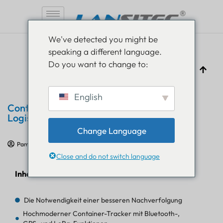
Zum
We've detected you might be
Inhalt
speaking a different language.
springen
Do you want to change to:
English
Container-Tracker zur Verfolgung von
Logistik, Paletten und Fahrzeugen
Change Language
Pam Luthra
13. September 2021
Produktbewertung
Close and do not switch language
Inhaltsverzeichnis
Die Notwendigkeit einer besseren Nachverfolgung
Hochmoderner Container-Tracker mit Bluetooth-,