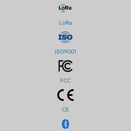
LoRa
ISO9001
FCC
CE