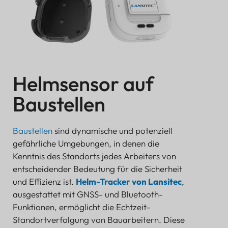
SENSOR
Helmsensor auf
Baustellen
Baustellen
sind dynamische und potenziell
gefährliche Umgebungen, in denen die
Kenntnis des Standorts jedes Arbeiters von
entscheidender Bedeutung für die Sicherheit
und Effizienz ist.
Helm-Tracker von Lansitec
,
ausgestattet mit GNSS- und Bluetooth-
Installation am Smart Helm:
Funktionen, ermöglicht die Echtzeit-
Verwendung unserer B-Mobile®-Lösung:
Standortverfolgung von Bauarbeitern. Diese
B-Fixed® Lösung: