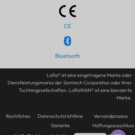
CE
Bluetooth
PT
IT
LoRa® ist eine eingetragene Marke oder
AR
Dienstleistungsmarke der Semtech Corporation oder ihrer
JA
Tochtergesellschaften. LoRaWAN® ist eine lizenzierte
ES
Marke.
FR
KO
Rechtliches
Datenschutzrichtlinie
Versandprozess
Garantie
Haftungsausschluss
TH