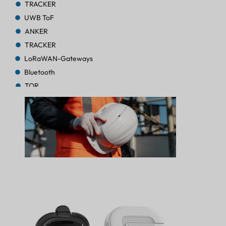
TRACKER
UWB ToF
ANKER
TRACKER
LoRaWAN-Gateways
Bluetooth
TOR
TRACKER
TRACKER
Bluetooth-AoA
TOR
Bluetooth
TOR
Bluetooth
TOR
TRACKER
LEUCHTFEUER