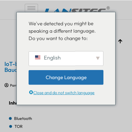
Zum
We've detected you might be
Inhalt
speaking a different language.
springen
Do you want to change to:
English
IoT-basierter Smarthelm zur Ortung von
Bauarbeitern
Change Language
Pam Luthra
6. Juni 2024
IoT-Ausbildung
Close and do not switch language
Inhaltsverzeichnis
Bluetooth
TOR