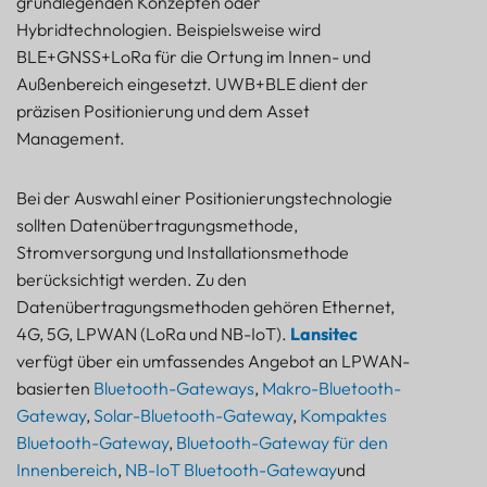
grundlegenden Konzepten oder
Hybridtechnologien. Beispielsweise wird
BLE+GNSS+LoRa für die Ortung im Innen- und
Außenbereich eingesetzt. UWB+BLE dient der
präzisen Positionierung und dem Asset
Management.
Bei der Auswahl einer Positionierungstechnologie
sollten Datenübertragungsmethode,
Stromversorgung und Installationsmethode
berücksichtigt werden. Zu den
Datenübertragungsmethoden gehören Ethernet,
4G, 5G, LPWAN (LoRa und NB-IoT).
Lansitec
verfügt über ein umfassendes Angebot an LPWAN-
basierten
Bluetooth-Gateways
,
Makro-Bluetooth-
Gateway
,
Solar-Bluetooth-Gateway
,
Kompaktes
Bluetooth-Gateway
,
Bluetooth-Gateway für den
Innenbereich
,
NB-IoT Bluetooth-Gateway
und