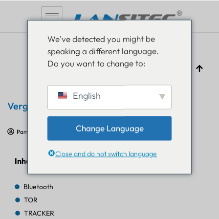
Zum
We've detected you might be
Inhalt
speaking a different language.
springen
Do you want to change to:
English
Vergleich der Positionierungssysteme
Change Language
Pam Luthra
12. August 2025
IoT-FAQs
Close and do not switch language
Inhaltsverzeichnis
Bluetooth
TOR
TRACKER