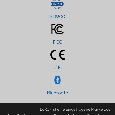
ISO9001
FCC
CE
Bluetooth
PT
IT
LoRa® ist eine eingetragene Marke oder
AR