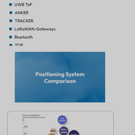
UWB ToF
ANKER
TRACKER
LoRaWAN-Gateways
Bluetooth
TOR
TRACKER
TRACKER
Bluetooth-AoA
TOR
Bluetooth
TOR
Bluetooth
TOR
TRACKER
LEUCHTFEUER
SENSOR