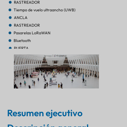
RASTREADOR
Tiempo de vuelo ultraancho (UWB)
ANCLA
RASTREADOR
Pasarelas LoRaWAN
Bluetooth
PUERTA
RASTREADOR
RASTREADOR
AoA de Bluetooth
PUERTA
Bluetooth
PUERTA
Bluetooth
PUERTA
Resumen ejecutivo
RASTREADOR
FARO