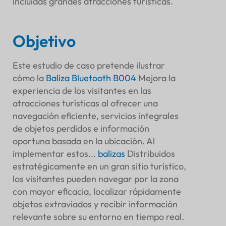
incluidas grandes atracciones turísticas.
Introducción
Fondo
Objetivo
Introducción del producto
Estrategia de implementación
Este estudio de caso pretende ilustrar
Selección del sitio
cómo la
Baliza Bluetooth B004
Mejora la
Plan de implementación
experiencia de los visitantes en las
Solución de seguimiento: B-Mobile
atracciones turísticas al ofrecer una
Instalación
navegación eficiente, servicios integrales
Integración con sistemas existentes
de objetos perdidos e información
Características y funcionalidad
oportuna basada en la ubicación. Al
Asistencia de navegación
implementar estos...
balizas
Distribuidos
Servicios de objetos perdidos y encontrados
estratégicamente en un gran sitio turístico,
Información basada en la ubicación
los visitantes pueden navegar por la zona
Beneficios y resultados
con mayor eficacia, localizar rápidamente
Experiencia de visitante mejorada
objetos extraviados y recibir información
Conveniencia
relevante sobre su entorno en tiempo real.