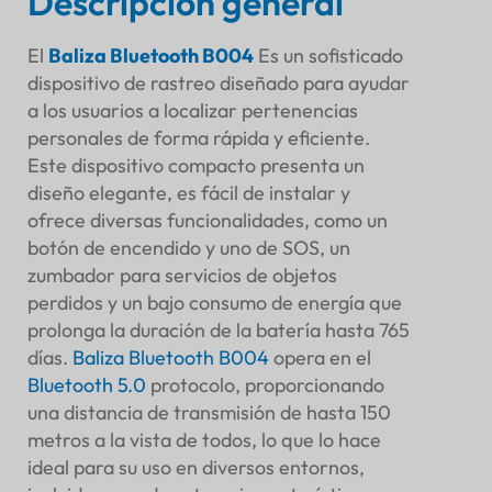
Descripción general
SENSOR
El
Baliza Bluetooth B004
Es un sofisticado
dispositivo de rastreo diseñado para ayudar
a los usuarios a localizar pertenencias
personales de forma rápida y eficiente.
Este dispositivo compacto presenta un
diseño elegante, es fácil de instalar y
ofrece diversas funcionalidades, como un
botón de encendido y uno de SOS, un
zumbador para servicios de objetos
perdidos y un bajo consumo de energía que
prolonga la duración de la batería hasta 765
días.
Baliza Bluetooth B004
opera en el
Bluetooth 5.0
protocolo, proporcionando
una distancia de transmisión de hasta 150
Resumen ejecutivo
metros a la vista de todos, lo que lo hace
Descripción general
ideal para su uso en diversos entornos,
Objetivo