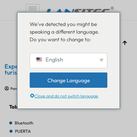
Saltar
We've detected you might be
al
speaking a different language.
contenido
Do you want to change to:
English
Experiencia de visitantes en atracciones
turísticas con baliza Bluetooth B004
Change Language
Pam Luthra
29 de julio de 2024
Casos prácticos de IoT
Close and do not switch language
Tabla de contenido
Bluetooth
PUERTA