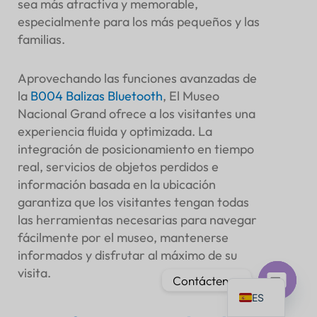
sea más atractiva y memorable,
especialmente para los más pequeños y las
familias.
Aprovechando las funciones avanzadas de
PT
la
B004
Balizas Bluetooth
, El Museo
IT
Nacional Grand ofrece a los visitantes una
experiencia fluida y optimizada. La
AR
integración de posicionamiento en tiempo
JA
real, servicios de objetos perdidos e
DE
información basada en la ubicación
garantiza que los visitantes tengan todas
FR
las herramientas necesarias para navegar
KO
fácilmente por el museo, mantenerse
TH
informados y disfrutar al máximo de su
visita.
EN
Contáctenos
ES
Chat