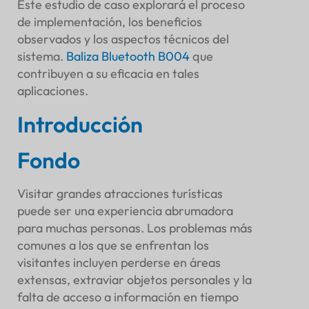
Compromiso
Este estudio de caso explorará el proceso
de implementación, los beneficios
Eficiencia operativa
observados y los aspectos técnicos del
Asignación de personal
sistema.
Baliza Bluetooth B004
que
Recopilación de comentarios
contribuyen a su eficacia en tales
Desafíos y soluciones
aplicaciones.
Desafíos técnicos
Adopción por parte del usuario
Introducción
Datos y análisis
Análisis de visitantes
Fondo
Métricas de rendimiento
Conclusión
Visitar grandes atracciones turísticas
Resumen de beneficios
puede ser una experiencia abrumadora
Perspectivas futuras
para muchas personas. Los problemas más
comunes a los que se enfrentan los
visitantes incluyen perderse en áreas
extensas, extraviar objetos personales y la
falta de acceso a información en tiempo