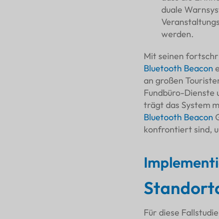
duale Warnsyst
Veranstaltung
werden.
Mit seinen fortschr
Bluetooth Beacon
e
an großen Touriste
Fundbüro-Dienste u
trägt das System m
Bluetooth Beacon
G
konfrontiert sind,
Implementi
Standort
Für diese Fallstudi