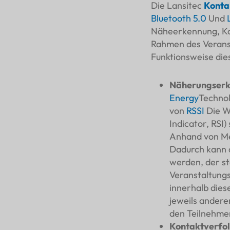
Die Lansitec
Konta
Bluetooth 5.0
Und
Näheerkennung, Ko
Rahmen des Veranst
Funktionsweise dies
Näherungser
Energy
Technol
von
RSSI
Die W
Indicator, RSI
Anhand von Me
Dadurch kann d
werden, der st
Veranstaltung
innerhalb dies
jeweils andere
den Teilnehme
Kontaktverfo