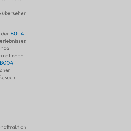
e übersehen
t der
B004
erlebnisses
ende
ormationen
B004
ucher
Besuch.
nattraktion: