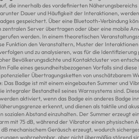
auf, die innerhalb des vordefinierten Näherungsbereichs 
arunter Dauer und Häufigkeit der Interaktionen, werden
adges gespeichert. Über eine Bluetooth-Verbindung kön
n zentralen Server übertragen oder über eine mobile A
gerufen werden. In einem theoretischen Veranstaltungs
se Funktion den Veranstaltern, Muster der Interaktionen
erfolgen und zu analysieren, was für die Identifizierung 
oher Bevölkerungsdichte und Kontaktcluster von entsch
 Im Falle eines gesundheitsbezogenen Vorfalls sind diese
 potenzieller Übertragungsketten von unschätzbarem We
e
: Das Badge ist mit einem eingebauten Summer und Vib
die integraler Bestandteil seines Warnsystems sind. Dies
erden aktiviert, wenn das Badge ein anderes Badge in
Näherungsgrenze erkennt, und dienen als taktile und aku
n sozialen Abstand einzuhalten. Der Summer erzeugt ei
arm mit 75 dB, während der Vibrator einen physischen A
 dB mechanischem Geräusch erzeugt, wodurch sichergest
erungen wahrnehmbar, aber nicht übermäßig störend sin