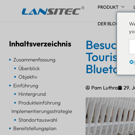
PRODUKT
Zum
We
Inhalt
DER BLOG
yo
springen
Besuchere
Inhaltsverzeichnis
Touriste
Zusammenfassung
Bluetoot
Überblick
Objektiv
Einführung
Pam Luthra
29. J
Hintergrund
Produkteinführung
Implementierungsstrategie
Standortauswahl
Bereitstellungsplan