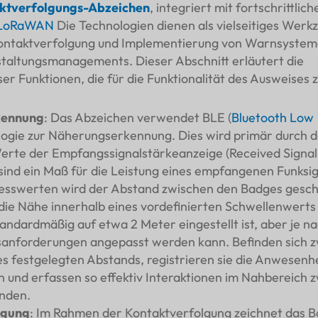
ktverfolgungs-Abzeichen
, integriert mit fortschrittlich
LoRaWAN
Die Technologien dienen als vielseitiges Werk
ntaktverfolgung und Implementierung von Warnsystem
altungsmanagements. Dieser Abschnitt erläutert die
er Funktionen, die für die Funktionalität des Ausweises z
kennung
: Das Abzeichen verwendet BLE (
Bluetooth Low
ogie zur Näherungserkennung. Dies wird primär durch d
erte der Empfangssignalstärkeanzeige (Received Signal
) sind ein Maß für die Leistung eines empfangenen Funksi
sswerten wird der Abstand zwischen den Badges gesch
ie Nähe innerhalb eines vordefinierten Schwellenwerts
andardmäßig auf etwa 2 Meter eingestellt ist, aber je n
sanforderungen angepasst werden kann. Befinden sich 
es festgelegten Abstands, registrieren sie die Anwesenh
n und erfassen so effektiv Interaktionen im Nahbereich 
nden.
lgung
: Im Rahmen der Kontaktverfolgung zeichnet das 