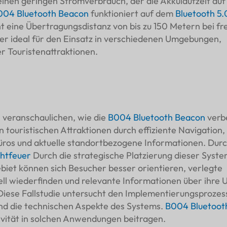
inen geringen Stromverbrauch, der die Akkulaufzeit auf 
004 Bluetooth Beacon
funktioniert auf dem
Bluetooth 5.
t eine Übertragungsdistanz von bis zu 150 Metern bei fre
her ideal für den Einsatz in verschiedenen Umgebungen,
er Touristenattraktionen.
ll veranschaulichen, wie die
B004 Bluetooth Beacon
verb
 touristischen Attraktionen durch effiziente Navigation,
ros und aktuelle standortbezogene Informationen. Dur
htfeuer
Durch die strategische Platzierung dieser Syste
biet können sich Besucher besser orientieren, verlegte
l wiederfinden und relevante Informationen über ihre
Diese Fallstudie untersucht den Implementierungsprozess
 und die technischen Aspekte des Systems.
B004 Bluetoot
tivität in solchen Anwendungen beitragen.