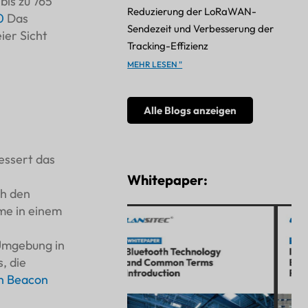
bis zu 765
Reduzierung der LoRaWAN-
0
Das
Sendezeit und Verbesserung der
ier Sicht
Tracking-Effizienz
MEHR LESEN "
Alle Blogs anzeigen
essert das
Whitepaper:
ch den
me in einem
 Umgebung in
, die
h Beacon