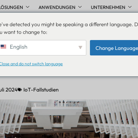
LÖSUNGEN
ANWENDUNGEN
UNTERNEHMEN
've detected you might be speaking a different language. 
u want to change to:
rlebnis bei
English
Change Languag
nattraktionen mit B004
Close and do not switch language
h Beacon
uli 2024
IoT-Fallstudien