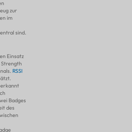
en
zeug zur
en im
entral sind.
en Einsatz
 Strength
gnals.
RSSI
ätzt.
 erkannt
ach
zwei Badges
eit des
zwischen
Badge