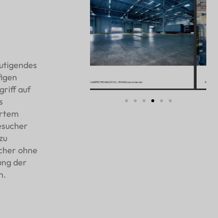
mutigendes
figen
riff auf
s
ertem
esucher
zu
cher ohne
ung der
n.