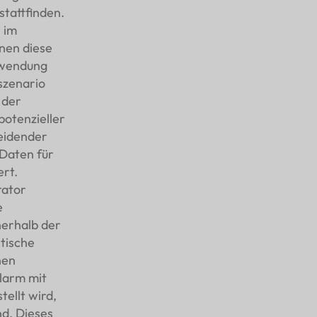
stattfinden.
 im
nen diese
nwendung
szenario
 der
potenzieller
eidender
 Daten für
rt.
rator
e
nerhalb der
stische
nen
larm mit
ellt wird,
d. Dieses