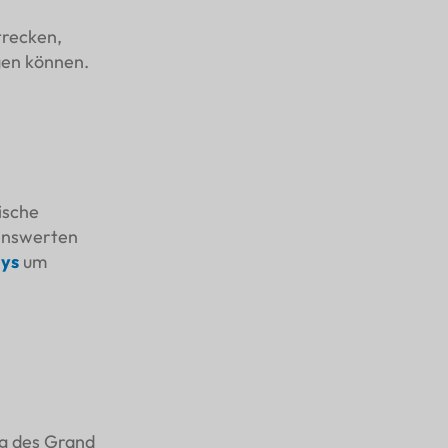
trecken,
gen können.
ische
enswerten
ys
um
ng des Grand