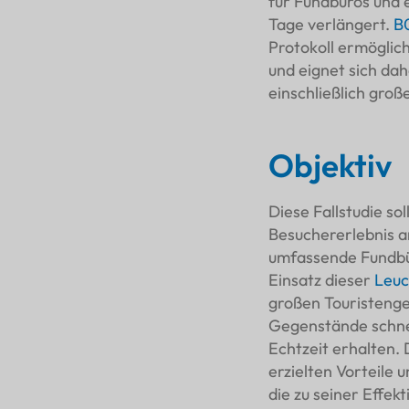
Personaleinsatzplanung
für Fundbüros und e
Tage verlängert.
B
Feedback-Sammlung
Protokoll ermöglich
Herausforderungen und
und eignet sich da
Lösungen
einschließlich groß
Technische
Herausforderungen
Benutzerakzeptanz
Objektiv
Daten und Analysen
Besucheranalyse
Diese Fallstudie so
Leistungsmetriken
Besuchererlebnis an
Abschluss
umfassende Fundbü
Zusammenfassung der
Einsatz dieser
Leuc
Vorteile
großen Touristenge
Zukunftsaussichten
Gegenstände schnel
Echtzeit erhalten. 
erzielten Vorteile
die zu seiner Effek