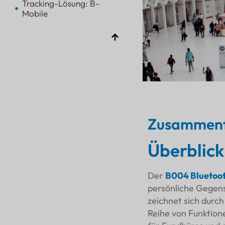
Tracking-Lösung: B-
Mobile
Installation
Integration mit
vorhandenen Systemen
Merkmale und
Funktionalität
Navigationshilfe
Fundbüro
Standortbezogene
Zusammenf
Informationen
Vorteile und Ergebnisse
Überblick
Verbessertes
Besuchererlebnis
Der
B004 Bluetoo
Bequemlichkeit
persönliche Gegens
Engagement
zeichnet sich durch 
Betriebseffizienz
Reihe von Funktion