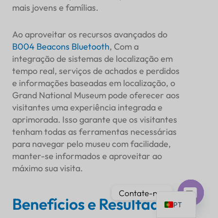
mais jovens e famílias.
Ao aproveitar os recursos avançados do
B004
Beacons Bluetooth
, Com a
integração de sistemas de localização em
IT
tempo real, serviços de achados e perdidos
AR
e informações baseadas em localização, o
JA
Grand National Museum pode oferecer aos
visitantes uma experiência integrada e
ES
aprimorada. Isso garante que os visitantes
DE
tenham todas as ferramentas necessárias
FR
para navegar pelo museu com facilidade,
manter-se informados e aproveitar ao
KO
máximo sua visita.
TH
EN
Contate-nos
Benefícios e Resultados
PT
Bate-