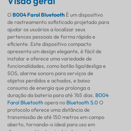
Visão geral
SENSOR
O
B004 Farol Bluetooth
É um dispositivo
de rastreamento sofisticado projetado para
ajudar os usuários a localizar seus
pertences pessoais de forma rápida e
eficiente. Este dispositivo compacto
apresenta um design elegante, é fácil de
instalar e oferece uma variedade de
funcionalidades, como botão liga/desliga e
SOS, alarme sonoro para serviços de
objetos perdidos e achados, e baixo
consumo de energia que prolonga a
duração da bateria para até 765 dias.
B004
Farol Bluetooth
opera no
Bluetooth 5.0
O
protocolo oferece uma distância de
Sumário executivo
transmissão de até 150 metros em campo
Visão geral
aberto, tornando-o ideal para uso em
Objetivo