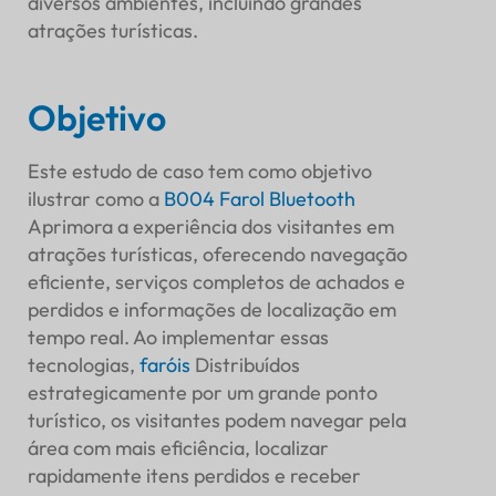
diversos ambientes, incluindo grandes
Introdução
atrações turísticas.
Fundo
Introdução ao produto
Objetivo
Estratégia de Implementação
Seleção do local
Este estudo de caso tem como objetivo
Plano de Implantação
ilustrar como a
B004 Farol Bluetooth
Solução de rastreamento: B-Mobile
Aprimora a experiência dos visitantes em
Instalação
atrações turísticas, oferecendo navegação
Integração com sistemas existentes
eficiente, serviços completos de achados e
Características e funcionalidades
perdidos e informações de localização em
Assistência de navegação
tempo real. Ao implementar essas
Serviços de achados e perdidos
tecnologias,
faróis
Distribuídos
Informações baseadas em localização
estrategicamente por um grande ponto
Benefícios e Resultados
turístico, os visitantes podem navegar pela
Experiência aprimorada para visitantes
área com mais eficiência, localizar
Conveniência
rapidamente itens perdidos e receber