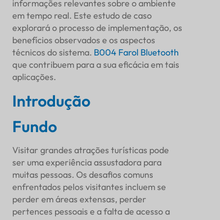
Noivado
informações relevantes sobre o ambiente
em tempo real. Este estudo de caso
Eficiência Operacional
explorará o processo de implementação, os
Alocação de pessoal
benefícios observados e os aspectos
Coleta de Feedback
técnicos do sistema.
B004 Farol Bluetooth
Desafios e Soluções
que contribuem para a sua eficácia em tais
Desafios técnicos
aplicações.
Adoção do usuário
Dados e Análises
Introdução
Análise de visitantes
Fundo
Métricas de desempenho
Conclusão
Resumo dos Benefícios
Visitar grandes atrações turísticas pode
Perspectivas futuras
ser uma experiência assustadora para
muitas pessoas. Os desafios comuns
enfrentados pelos visitantes incluem se
perder em áreas extensas, perder
pertences pessoais e a falta de acesso a