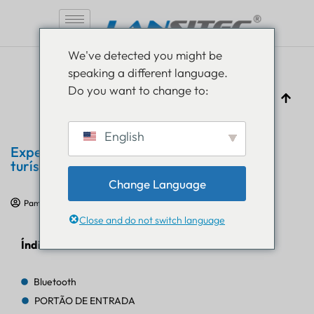
Pular
We've detected you might be
para
speaking a different language.
o
Do you want to change to:
conteúdo
English
Experiência do visitante em atrações
turísticas com o farol Bluetooth B004
Change Language
Pam Luthra
29 de julho de 2024
Estudos de caso de IoT
Close and do not switch language
Índice
Bluetooth
PORTÃO DE ENTRADA