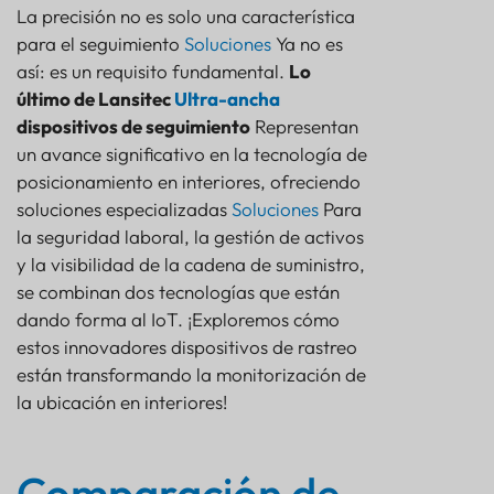
FARO
La precisión no es solo una característica
para el seguimiento
Soluciones
Ya no es
SENSOR
así: es un requisito fundamental.
Lo
último de Lansitec
Ultra-ancha
dispositivos de seguimiento
Representan
un avance significativo en la tecnología de
posicionamiento en interiores, ofreciendo
soluciones especializadas
Soluciones
Para
la seguridad laboral, la gestión de activos
y la visibilidad de la cadena de suministro,
se combinan dos tecnologías que están
dando forma al IoT. ¡Exploremos cómo
estos innovadores dispositivos de rastreo
están transformando la monitorización de
la ubicación en interiores!
Comparación de dispositivos de seguimiento UWB:
especificaciones técnicas
Comparación de