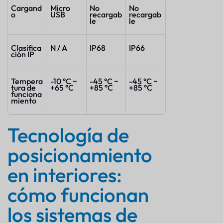
Cargand
Micro
No
No
o
USB
recargab
recargab
le
le
Clasifica
N / A
IP68
IP66
ción IP
Tempera
-10 °C ~
-45 °C ~
-45 °C ~
tura de
+65 °C
+85 °C
+85 °C
funciona
miento
Tecnología de
posicionamiento
en interiores:
cómo funcionan
los sistemas de