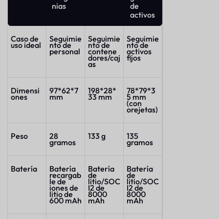
nias
de
activos
Caso de
Seguimie
Seguimie
Seguimie
uso ideal
nto de
nto de
nto de
personal
contene
activos
dores/caj
fijos
as
Dimensi
97*62*7
198*28*
78*79*3
ones
mm
33 mm
5 mm
(con
orejetas)
Peso
28
133 g
135
gramos
gramos
Batería
Batería
Batería
Batería
recargab
de
de
le de
litio/SOC
litio/SOC
iones de
I2 de
I2 de
litio de
8000
8000
600 mAh
mAh
mAh