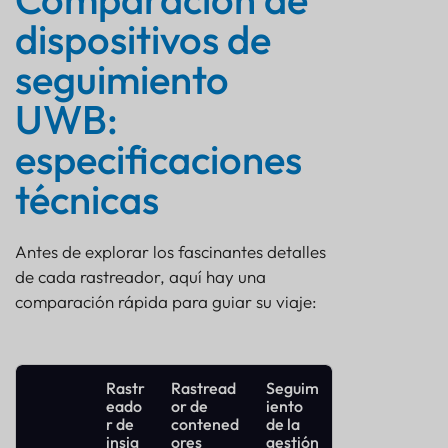
Tecnología de posicionamiento en interiores: cómo
dispositivos de
funcionan los sistemas de seguimiento UWB
Soluciones de seguimiento de activos industriales:
seguimiento
tres dispositivos especializados
Arquitectura de seguimiento UWB completa:
UWB:
anclajes y rastreadores trabajando juntos
especificaciones
Análisis del impacto empresarial del ROI del
seguimiento de activos empresariales
técnicas
Antes de explorar los fascinantes detalles
de cada rastreador, aquí hay una
comparación rápida para guiar su viaje:
Rastr
Rastread
Seguim
eado
or de
iento
r de
contened
de la
insig
ores
gestión