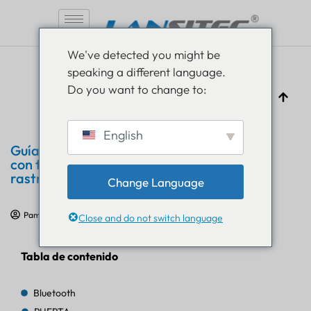
Saltar
We've detected you might be
al
speaking a different language.
contenido
Do you want to change to:
English
Guía para el seguimiento en interiores
con tecnología UWB: serie de
rastreadores UWB 2025 de Lansitec
Change Language
Pam Luthra
25 de enero de 2025
Educación sobre IoT
Close and do not switch language
Tabla de contenido
Bluetooth