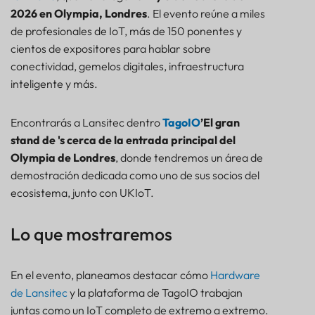
2026 en Olympia, Londres
. El evento reúne a miles
SENSOR
de profesionales de IoT, más de 150 ponentes y
cientos de expositores para hablar sobre
conectividad, gemelos digitales, infraestructura
inteligente y más.
Encontrarás a Lansitec dentro
TagoIO
’El gran
stand de 's cerca de la entrada principal del
Olympia de Londres
, donde tendremos un área de
demostración dedicada como uno de sus socios del
ecosistema, junto con UKIoT.
Lo que mostraremos
Lo que mostraremos
En el evento, planeamos destacar cómo
Hardware
¿Por qué reunirse con nosotros en Londres?
de Lansitec
y la plataforma de TagoIO trabajan
Únase a nosotros en Olympia London
juntas como un IoT completo de extremo a extremo.