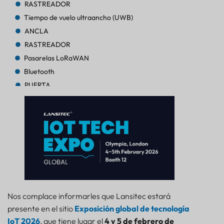
RASTREADOR
Tiempo de vuelo ultraancho (UWB)
ANCLA
RASTREADOR
Pasarelas LoRaWAN
Bluetooth
PUERTA
RASTREADOR
RASTREADOR
AoA de Bluetooth
PUERTA
Bluetooth
PUERTA
Bluetooth
PUERTA
Nos complace informarles que Lansitec estará
RASTREADOR
presente en el sitio
Exposición global de tecnología
FARO
IoT 2026
, que tiene lugar el
4 y 5 de febrero de