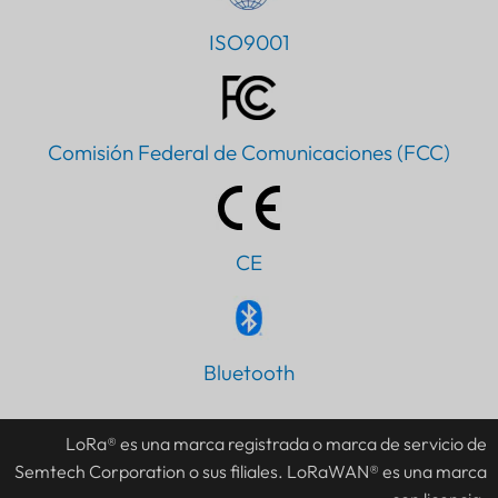
ISO9001
Comisión Federal de Comunicaciones (FCC)
CE
PT
Bluetooth
IT
AR
LoRa® es una marca registrada o marca de servicio de
Semtech Corporation o sus filiales. LoRaWAN® es una marca
JA