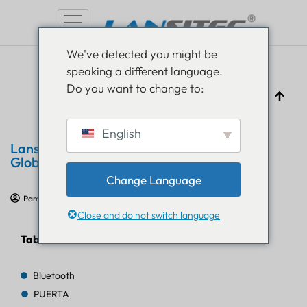
Saltar
We've detected you might be
al
speaking a different language.
contenido
Do you want to change to:
English
Lansitec asistirá a la IoT Tech Expo
Global 2026 en Londres
Change Language
Pam Luthra
13 de diciembre de 2025
Eventos
Close and do not switch language
Tabla de contenido
Bluetooth
PUERTA