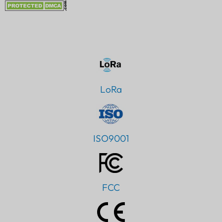
LoRa
ISO9001
FCC