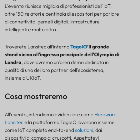
L'evento riunisce migliaia di professionisti dell'IoT,
SENSORE
oltre 150 relatori e centinaia di espositori per parlare
di connettività, gemelli digitali, infrastrutture
intelligenti e molto altro.
Troverete Lansitec all'interno
TagoIO
’Il grande
stand vicino all'ingresso principale dell'Olympia di
Londra
, dove avremo un'area demo dedicata in
qualità di uno dei loro partner dell'ecosistema,
insieme a UKIoT.
Cosa mostreremo
All'evento, intendiamo evidenziare come
Hardware
Cosa mostreremo
Lansitec
e la piattaforma TagoIO lavorano insieme
Perché incontrarci a Londra
come IoT completo end-to-end
soluzioni
, dai
Unisciti a noi all'Olympia di Londra
dispositivi di campo ai cruscotti. Aspettatevi