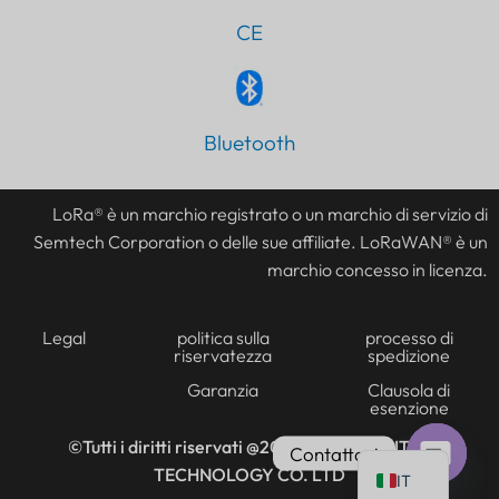
CE
Bluetooth
PT
AR
LoRa® è un marchio registrato o un marchio di servizio di
JA
Semtech Corporation o delle sue affiliate. LoRaWAN® è un
ES
marchio concesso in licenza.
DE
FR
Legal
politica sulla
processo di
riservatezza
spedizione
KO
Garanzia
Clausola di
esenzione
TH
EN
©Tutti i diritti riservati @2016-2026
LANSITEC
Contattaci
TECHNOLOGY CO. LTD
IT
Chat