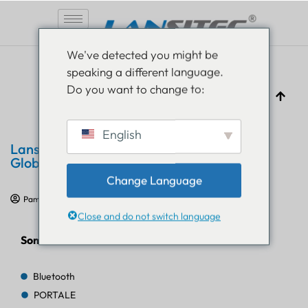
Vai
We've detected you might be
al
speaking a different language.
contenuto
Do you want to change to:
English
Lansitec si dirige all'IoT Tech Expo
Global 2026 di Londra
Change Language
Pam Luthra
13 dicembre 2025
Eventi
Close and do not switch language
Sommario
Bluetooth
PORTALE