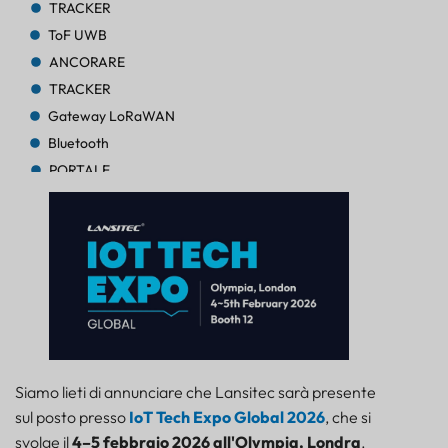
TRACKER
ToF UWB
ANCORARE
TRACKER
Gateway LoRaWAN
Bluetooth
PORTALE
TRACKER
TRACKER
Bluetooth AoA
PORTALE
Bluetooth
PORTALE
Bluetooth
PORTALE
Siamo lieti di annunciare che Lansitec sarà presente
TRACKER
sul posto presso
IoT Tech Expo Global 2026
, che si
FARO
svolge il
4–5 febbraio 2026 all'Olympia, Londra
.