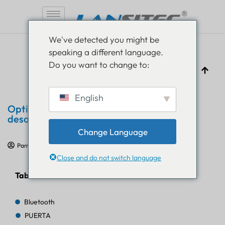
Saltar
We've detected you might be
al
speaking a different language.
contenido
Do you want to change to:
English
Optimización de la respuesta ante
desastres
Change Language
Pam Luthra
1 de mayo de 2024
Casos prácticos de IoT
Close and do not switch language
Tabla de contenido
Bluetooth
PUERTA