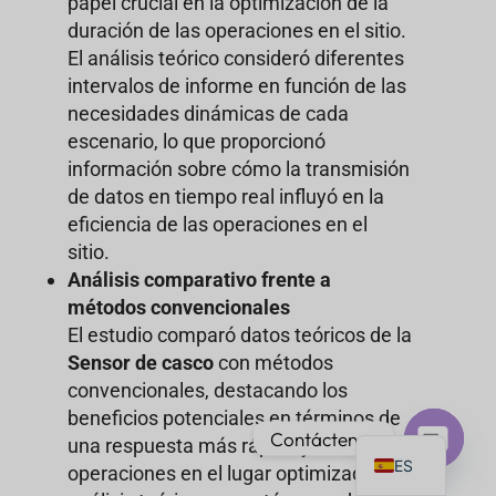
papel crucial en la optimización de la
duración de las operaciones en el sitio.
El análisis teórico consideró diferentes
intervalos de informe en función de las
necesidades dinámicas de cada
PT
escenario, lo que proporcionó
información sobre cómo la transmisión
IT
de datos en tiempo real influyó en la
AR
eficiencia de las operaciones en el
JA
sitio.
Análisis comparativo frente a
DE
métodos convencionales
FR
El estudio comparó datos teóricos de la
KO
Sensor de casco
con métodos
convencionales, destacando los
TH
beneficios potenciales en términos de
EN
Contáctenos
una respuesta más rápida y
ES
operaciones en el lugar optimizadas. El
Chat