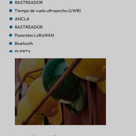
RASTREADOR
Tiempo de vuelo ultraancho (UWB)
ANCLA
RASTREADOR
Pasarelas LoRaWAN
Bluetooth
PUERTA
RASTREADOR
RASTREADOR
AoA de Bluetooth
PUERTA
Bluetooth
PUERTA
Bluetooth
PUERTA
RASTREADOR
FARO