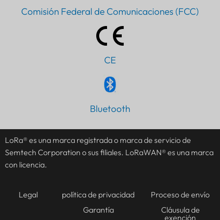
Comisión Federal de Comunicaciones (FCC)
CE
PT
Bluetooth
IT
AR
LoRa® es una marca registrada o marca de servicio de
Semtech Corporation o sus filiales. LoRaWAN® es una marca
JA
con licencia.
DE
FR
Legal
política de privacidad
Proceso de envío
KO
Garantía
Cláusula de
exención
TH