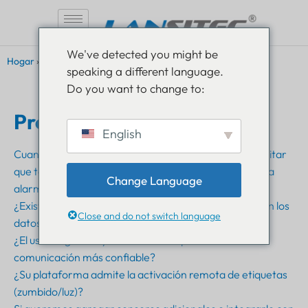
Saltar
We've detected you might be
al
Hogar
»
Preguntas frecuentes
speaking a different language.
contenido
Do you want to change to:
Preguntas frecuentes
English
Cuando una persona cae al agua, ¿cómo podemos evitar
que todos los receptores en un radio de 5 km suenen la
Change Language
alarma?
¿Existe una tarifa mensual para mantenerse al día con los
Close and do not switch language
datos que se transportan desde LoRa Gateway?
¿El uso del gateway NB-IoT/LTE-M permitiría una
comunicación más confiable?
¿Su plataforma admite la activación remota de etiquetas
(zumbido/luz)?