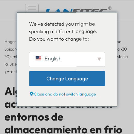
Saltar
We've detected you might be
al
speaking a different language.
contenido
Do you want to change to:
Hogar
»
Preguntas frecuentes
»
Algunos de nuestros activos se
ubicarán en entornos de almacenamiento en frío (de -25 °C a -30
°C), mientras que otros se desplegarán en exteriores, expuestos a
English
la luz solar directa y a temperaturas de entre 40 °C y 50 °C.
¿Afectará esto a los dispositivos?
Change Language
Algunos de nuestros
Close and do not switch language
activos se ubicarán en
entornos de
almacenamiento en frío