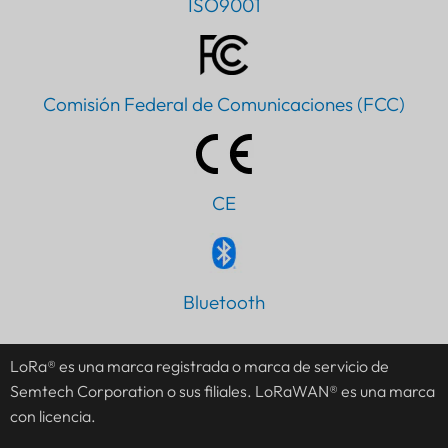
ISO9001
Comisión Federal de Comunicaciones (FCC)
CE
PT
Bluetooth
IT
AR
LoRa® es una marca registrada o marca de servicio de
Semtech Corporation o sus filiales. LoRaWAN® es una marca
JA
con licencia.
DE