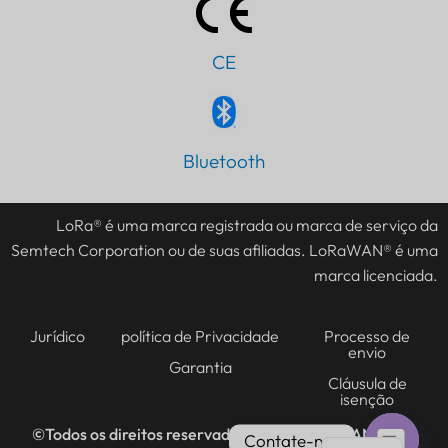
CE
Bluetooth
IT
AR
LoRa® é uma marca registrada ou marca de serviço da
JA
Semtech Corporation ou de suas afiliadas. LoRaWAN® é uma
ES
marca licenciada.
DE
FR
Jurídico
política de Privacidade
Processo de
envio
KO
Garantia
Cláusula de
isenção
TH
EN
©Todos os direitos reservados @2016-2026
LANSITEC
Contate-nos