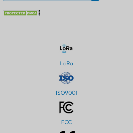
LoRa
ISO9001
FCC