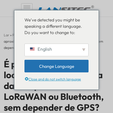
Pular
We've detected you might be
para
speaking a different language.
o
Do you want to change to:
conteúdo
Lar
»
Perguntas frequentes
»
É possível obter a localização
aproximada das etiquetas usando LoRaWAN ou Bluetooth, sem
depender de GPS?
English
É possível obter a
Change Language
localização aproximada
Close and do not switch language
das etiquetas usando
LoRaWAN ou Bluetooth,
sem depender de GPS?