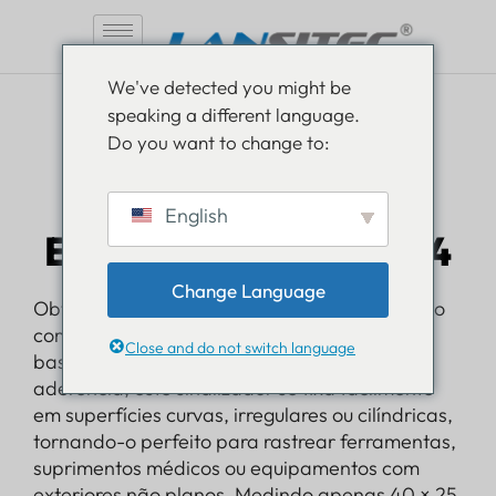
Pular
We've detected you might be
para
speaking a different language.
o
Do you want to change to:
conteúdo
English
Etiqueta flexível B014
Change Language
Obtenha a máxima flexibilidade de instalação
com o Lansitec Flex Tag. Construído com uma
Close and do not switch language
base de gel de silicone macia e com boa
aderência, este sinalizador se fixa facilmente
em superfícies curvas, irregulares ou cilíndricas,
tornando-o perfeito para rastrear ferramentas,
suprimentos médicos ou equipamentos com
exteriores não planos. Medindo apenas 40 × 25