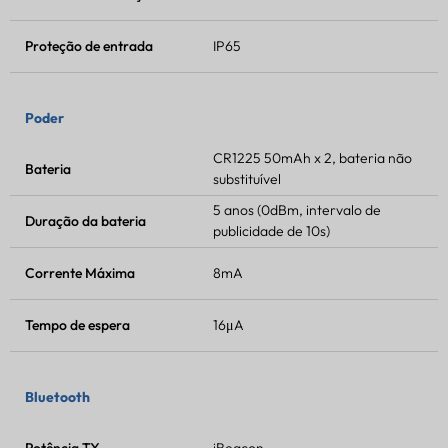
Proteção de entrada
IP65
Poder
CR1225 50mAh x 2, bateria não
Bateria
substituível
5 anos (0dBm, intervalo de
Duração da bateria
publicidade de 10s)
Corrente Máxima
8mA
Tempo de espera
16μA
Bluetooth
Potência TX
iBeacon