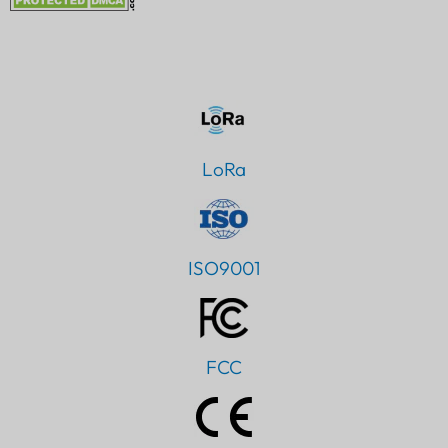
LoRa
ISO9001
FCC