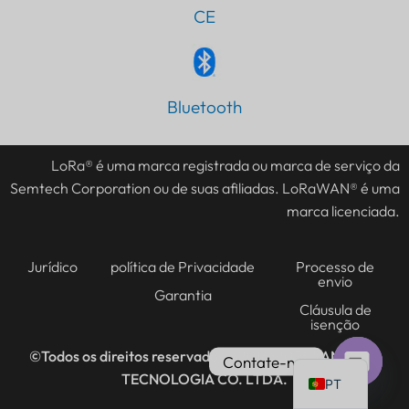
CE
Bluetooth
IT
AR
LoRa® é uma marca registrada ou marca de serviço da
JA
Semtech Corporation ou de suas afiliadas. LoRaWAN® é uma
ES
marca licenciada.
DE
FR
Jurídico
política de Privacidade
Processo de
envio
KO
Garantia
Cláusula de
isenção
TH
EN
©Todos os direitos reservados @2016-2026
LANSITEC
Contate-nos
TECNOLOGIA CO. LTDA.
PT
Bate-