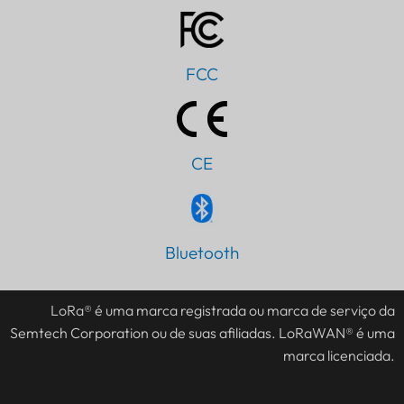
FCC
CE
Bluetooth
IT
AR
LoRa® é uma marca registrada ou marca de serviço da
JA
Semtech Corporation ou de suas afiliadas. LoRaWAN® é uma
ES
marca licenciada.
DE