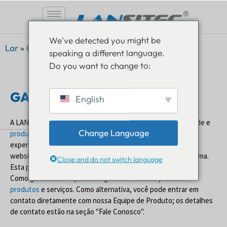
Pular
We've detected you might be
para
Lar
»
Garantia
speaking a different language.
o
Do you want to change to:
conteúdo
GARANTIA DO PRODUTO
English
A LANSITEC se esforça para oferecer um serviço de qualidade e
Change Language
produtos
. É importante para nós que você tenha uma ótima
experiência ao usar nossos serviços.
produtos
, serviços e
website(s) sem comprometer sua privacidade de forma alguma.
Close and do not switch language
Esta política descreve
Como garantimos a qualidade geral dos nossos produtos?
produtos
e serviços. Como alternativa, você pode entrar em
contato diretamente com nossa Equipe de Produto; os detalhes
de contato estão na seção "Fale Conosco".