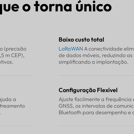
que o torna único
Baixo custo total
o (precisão
LoRaWAN
A conectividade elim
,5 m CEP),
de dados móveis, reduzindo as
tivos.
simplificando a implantação.
Configuração Flexível
ajuda a
Ajuste facilmente a frequência 
streamento
GNSS, os intervalos de comuni
.
Bluetooth para desempenho e c