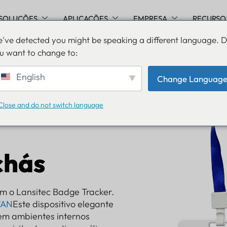
SOLUÇÕES
APLICAÇÕES
EMPRESA
RECURSO
've detected you might be speaking a different language. 
u want to change to:
English
Change Languag
Close and do not switch language
chás
m o Lansitec Badge Tracker.
WAN
Este dispositivo elegante
 em ambientes internos