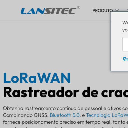
PRODUTO
Pular
We
para
yo
o
conteúdo
LoRaWAN
Rastreador de cra
Obtenha rastreamento contínuo de pessoal e ativos co
Combinando GNSS,
Bluetooth 5.0
, e
Tecnologia LoRa
fornece posicionamento preciso em tempo real, tanto