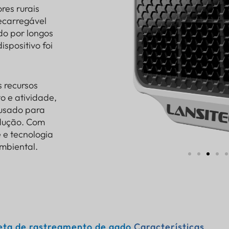
res rurais
recarregável
do por longos
ispositivo foi
s recursos
 e atividade,
 usado para
odução. Com
 e tecnologia
ambiental.
eta de rastreamento de gado
Características