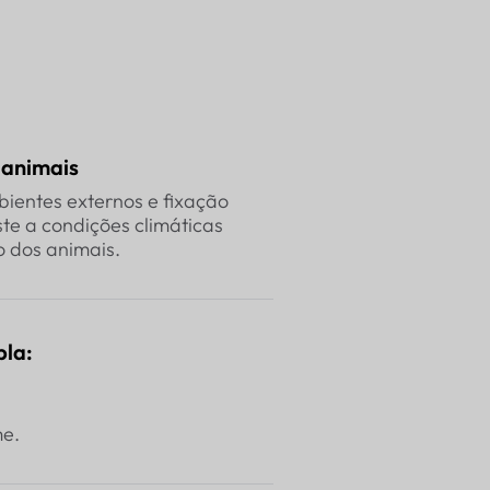
 animais
ientes externos e fixação
ste a condições climáticas
o dos animais.
pla:
me.