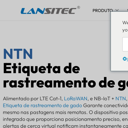
PRODUTO
Pular
We
para
yo
o
conteúdo
NTN
Etiqueta de
rastreamento de 
Alimentado por LTE Cat-1,
LoRaWAN
, e NB-IoT +
NTN
Etiqueta de rastreamento de gado
Garante conectivid
mesmo nas pastagens mais remotas. O dispositivo po
integrado que proporciona posicionamento preciso, e
alertas de cerca virtual notificam instantaneamente c