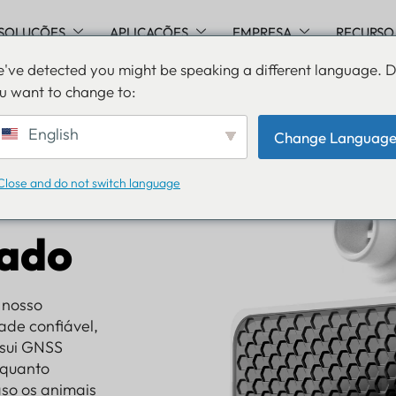
SOLUÇÕES
APLICAÇÕES
EMPRESA
RECURSO
've detected you might be speaking a different language. 
u want to change to:
English
Change Languag
Close and do not switch language
gado
, nosso
ade confiável,
ssui GNSS
nquanto
aso os animais