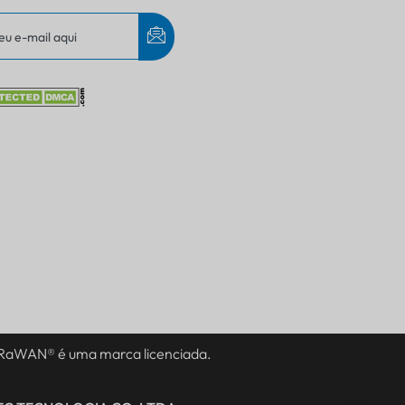
IT
AR
JA
ES
DE
FR
LoRaWAN® é uma marca licenciada.
KO
TH