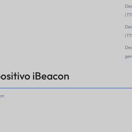
Dec
(TT
Dec
(TT
Dec
ger
positivo iBeacon
con