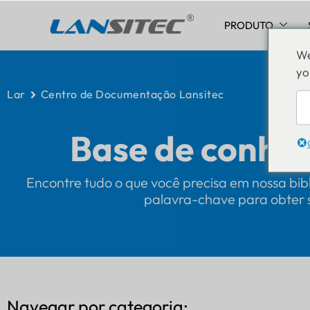
PRODUTO
Pular
We
para
yo
o
conteúdo
Lar
Centro de Documentação Lansitec
Base de conhe
Encontre tudo o que você precisa em nossa bibl
palavra-chave para obter s
Navegar por categoria: