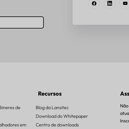
Recursos
Ass
Não 
êineres de
Blog da Lansitec
atua
Download do Whitepaper
Insc
alhadores em
Centro de downloads