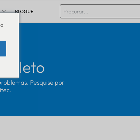
BLOGUE
Do
e
ompleto
 problemas. Pesquise por
itec.