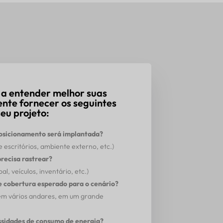
 a entender melhor suas
ente fornecer os seguintes
eu projeto:
posicionamento será implantada?
 escritórios, ambiente externo, etc.)
precisa rastrear?
l, veículos, inventário, etc.)
de cobertura esperado para o cenário?
 em vários andares, em um grande
ssidades de consumo de energia?