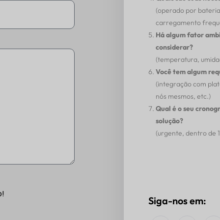
(operado por bateria
carregamento freque
Há algum fator ambi
considerar?
(temperatura, umidade
Você tem algum requ
(integração com pla
nós mesmos, etc.)
Qual é o seu cronog
solução?
(urgente, dentro de 1 
o!
Siga-nos em: