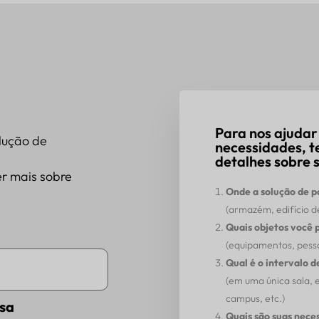
Para nos ajudar
lução de
necessidades, t
detalhes sobre s
r mais sobre
Onde a solução de 
(armazém, edifício de
Quais objetos você 
(equipamentos, pessoa
Qual é o intervalo 
(em uma única sala,
campus, etc.)
sa
Quais são suas nece