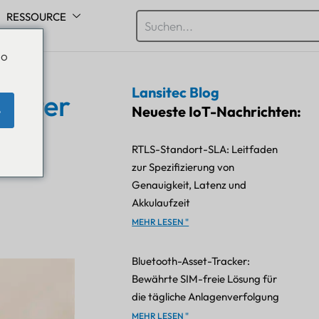
RESSOURCE
Do
Lansitec Blog
hrter
Neueste IoT-Nachrichten:
e
RTLS-Standort-SLA: Leitfaden
en
zur Spezifizierung von
Genauigkeit, Latenz und
Akkulaufzeit
MEHR LESEN "
Bluetooth-Asset-Tracker:
Bewährte SIM-freie Lösung für
die tägliche Anlagenverfolgung
MEHR LESEN "