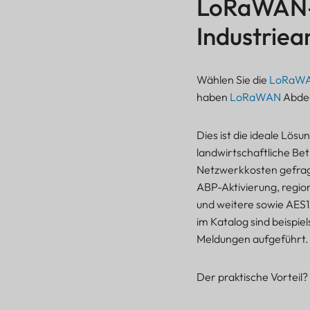
LoRaWAN-A
Industriea
Wählen Sie die
LoRaW
haben
LoRaWAN
Abde
Dies ist die ideale Lös
landwirtschaftliche Bet
Netzwerkkosten gefrag
ABP-Aktivierung, regi
und weitere sowie AES12
im Katalog sind beisp
Meldungen aufgeführt.
Der praktische Vorteil