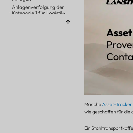
Anlagenverfolgung der
Kategorie 1 für Logistik-
und mobile Ausrüstung
Spezifikationen und
robuste Designmerkmale
des Asset-Management-
Trackers
Die besten Anwendungen
zur Anlagenverfolgung
für Ausrüstung und
Logistik
Lohnt sich der Lansitec
Asset Management
Tracker?
Manche
Asset-Tracker
wie geschaffen für die
Ein Stahltransportkoff