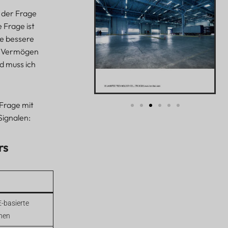
n der Frage
 Frage ist
ie bessere
em Vermögen
d muss ich
Frage mit
Signalen:
rs
-basierte
nen