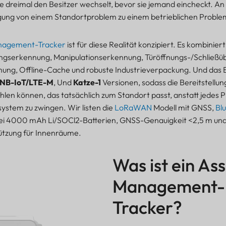
e dreimal den Besitzer wechselt, bevor sie jemand eincheckt. A
gung von einem Standortproblem zu einem betrieblichen Proble
nagement-Tracker
ist für diese Realität konzipiert. Es kombinier
ngserkennung, Manipulationserkennung, Türöffnungs-/Schließ
ung, Offline-Cache und robuste Industrieverpackung. Und das B
NB-IoT/LTE-M
, Und
Katze-1
Versionen, sodass die Bereitstellu
n können, das tatsächlich zum Standort passt, anstatt jedes Pro
system zu zwingen. Wir listen die
LoRaWAN
Modell mit GNSS,
Bl
i 4000 mAh Li/SOCl2-Batterien, GNSS-Genauigkeit <2,5 m und
ützung für Innenräume.
Was ist ein As
Management-
Tracker?