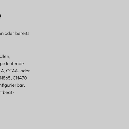
e
n oder bereits
allen,
ige laufende
e A, OTAA- oder
 IN865, CN470
nfigurierbar;
rtbeat-