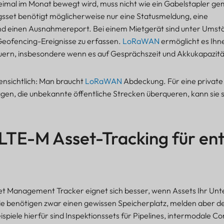
eimal im Monat bewegt wird, muss nicht wie ein Gabelstapler g
ngsset benötigt möglicherweise nur eine Statusmeldung, eine
d einen Ausnahmereport. Bei einem Mietgerät sind unter Ums
ofencing-Ereignisse zu erfassen.
LoRaWAN
ermöglicht es Ihne
euern, insbesondere wenn es auf Gesprächszeit und Akkukapazi
ensichtlich: Man braucht
LoRaWAN
Abdeckung. Für eine private 
lagen, die unbekannte öffentliche Strecken überqueren, kann sie s
LTE-M Asset-Tracking für en
t Management Tracker eignet sich besser, wenn Assets Ihr U
ie benötigen zwar einen gewissen Speicherplatz, melden aber de
spiele hierfür sind Inspektionssets für Pipelines, intermodale Co