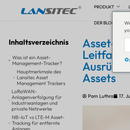
PRODUKT
Zum
We
Inhalt
DER BLOG
yo
springen
Asset-Ma
Inhaltsverzeichnis
Leitfaden
Was ist ein Asset-
Ausrüstu
Management-Tracker?
Hauptmerkmale des
Assets
Lansitec Asset
Management Trackers
LoRaWAN-
Pam Luthra
17. J
Anlagenverfolgung für
Industrieanlagen und
private Netzwerke
NB-IoT vs LTE-M Asset-
Tracking für entfernte
Anlagen