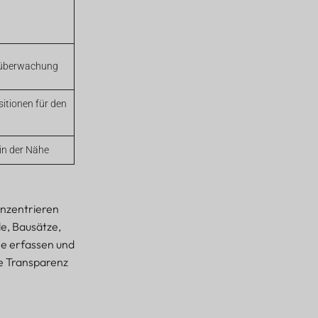
ßüberwachung
sitionen für den
in der Nähe
onzentrieren
le, Bausätze,
e erfassen und
ge Transparenz