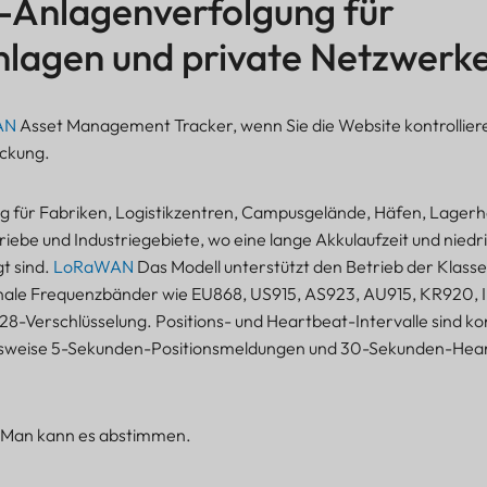
nlagenverfolgung für
nlagen und private Netzwerk
AN
Asset Management Tracker, wenn Sie die Website kontrolliere
ckung.
ung für Fabriken, Logistikzentren, Campusgelände, Häfen, Lagerh
riebe und Industriegebiete, wo eine lange Akkulaufzeit und niedr
t sind.
LoRaWAN
Das Modell unterstützt den Betrieb der Klass
onale Frequenzbänder wie EU868, US915, AS923, AU915, KR920,
8-Verschlüsselung. Positions- und Heartbeat-Intervalle sind ko
ielsweise 5-Sekunden-Positionsmeldungen und 30-Sekunden-Hea
? Man kann es abstimmen.