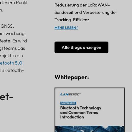
n diesem Punkt
Reduzierung der LoRaWAN-
m.
Sendezeit und Verbesserung der
Tracking-Effizienz
t GNSS,
MEHR LESEN "
überwachung,
este: Es wird
Alle Blogs anzeigen
ngsteams das
jekt in ein
uetooth 5.0
,
 Bluetooth-
Whitepaper:
set-