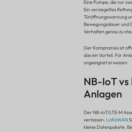
Eine Pumpe, die nur zw
Ein versiegeltes Rettu
Türöffnungswarnung un
Bewegungsdauer und Ge
Verhalten genau zu st
Der Kompromiss ist off
das ein Vorteil. Für An
ungeeignet erweisen.
NB-IoT vs 
Anlagen
Der NB-IoT/LTE-M Asse
verlassen.
LoRaWAN
S
kleine Datenpakete. Bei