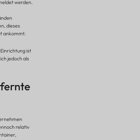
emeldet werden.
tänden
n, dieses
tät ankommt.
Einrichtung ist
ich jedoch als
tfernte
nternehmen
nnoch relativ
ntainer,