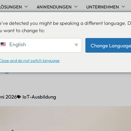
LÖSUNGEN
ANWENDUNGEN
UNTERNEHMEN
've detected you might be speaking a different language. 
u want to change to:
nagement-Tracker: Bewä
English
Change Languag
 zur Verfolgung von
Close and do not switch language
ng, Containern und mobil
uni 2026
IoT-Ausbildung