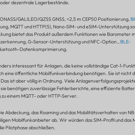
 oder dezentrale Lagerbestände.
LONASS/GALILEO/QZSS GNSS, <2,5 m CEP50 Positionierung,
Bl
zung, MQTT und HTTP(S), Nano-SIM- und eSIM-Unterstützung s
ung bietet das Produkt außerdem Funktionen wie Barometer mi
rzerkennung, G-Sensor-Unterstützung und NFC-Option.,
BLE-
Bluetooth-Datenkomprimierung.
nders interessant für Anlagen, die keine vollständige Cat-1-Funkt
 eine öffentliche Mobilfunkverbindung benötigen. Sie ist nicht d
Das ist aber völlig in Ordnung. Viele Anlagenverfolgungsprojek
sie benötigen zuverlässige Fehlerberichte, eine effiziente Batte
ng zu einem MQTT- oder HTTP-Server.
 Die Abdeckung, das Roaming und das Mobilitätsverhalten von N
ligen Mobilfunkanbieter ab. Wir würden das SIM-Profil und das M
ie Pilotphase abschließen.