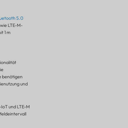
uetooth 5.0
owie LTE-M-
t 1 m
ionalität
ie
te benötigen
rienutzung und
B-IoT und LTE-M
eldeintervall