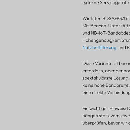
externe Servicegeräte
Wir listen BDS/GPS/G
Mit iBeacon-Unterstüt
und NB-IoT-Bandabdeck
Höhengenauigkeit, Stu
Nutzlastfilterung
, und 
Diese Variante ist beso
erfordern, aber dennoch
spektakulärste Lösung. 
keine hohe Bandbreite; 
eine direkte Verbindu
Ein wichtiger Hinweis:
hängen stark vom jewei
überprüfen, bevor wir d