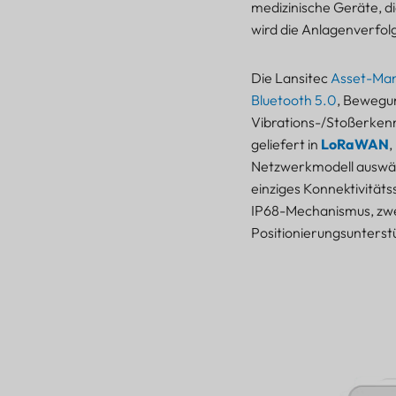
medizinische Geräte, di
wird die Anlagenverfol
Die Lansitec
Asset-Ma
Bluetooth 5.0
, Bewegu
Vibrations-/Stoßerkenn
geliefert in
LoRaWAN
,
Netzwerkmodell auswähle
einziges Konnektivitäts
IP68-Mechanismus, zwe
Positionierungsunterst