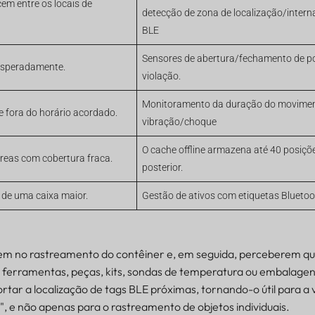
m entre os locais de
detecção de zona de localização/inter
BLE
Sensores de abertura/fechamento de por
esperadamente.
violação.
Monitoramento da duração do movimen
 fora do horário acordado.
vibração/choque
O cache offline armazena até 40 posiçõ
áreas com cobertura fraca.
posterior.
o de uma caixa maior.
Gestão de ativos com etiquetas Blueto
rem no rastreamento do contêiner e, em seguida, perceberem qu
: ferramentas, peças, kits, sondas de temperatura ou embalagen
tar a localização de tags BLE próximas, tornando-o útil para a v
s", e não apenas para o rastreamento de objetos individuais.