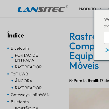
PRODUTO
Pular
We
para
yo
o
conteúdo
Rastread
Índice
Comprova
Bluetooth
Equipame
PORTÃO DE
ENTRADA
Móveis
RASTREADOR
ToF UWB
Pam Luthra
17 d
ÂNCORA
RASTREADOR
Gateways LoRaWAN
Bluetooth
PORTÃO DE