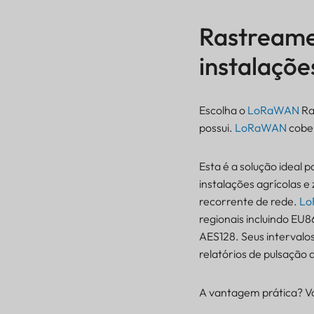
Rastreame
instalaçõe
Escolha o
LoRaWAN
Ra
possui.
LoRaWAN
cobe
Esta é a solução ideal p
instalações agrícolas e
recorrente de rede.
Lo
regionais incluindo EU
AES128. Seus intervalos
relatórios de pulsação d
A vantagem prática? Vo