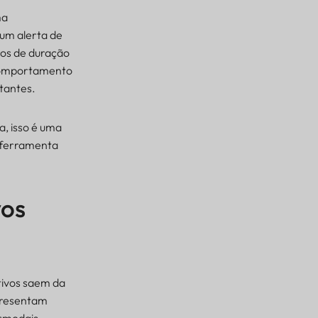
ma
 um alerta de
ros de duração
comportamento
tantes.
a, isso é uma
a ferramenta
vos
tivos saem da
presentam
rmodais,