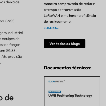
vos deixa de
maneira comprovada de reduzir
o tempo de transmissão
LoRaWAN e melhorar a eficiência
bina GNSS,
de rastreamento.
LEIA MAIS »
em industrial
s equipes de
Ver todos os blogs
ez de forçar
com GNSS,
mAh, precisão
.
Documentos técnicos:
o de