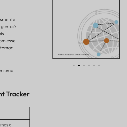
lesmente
rgunta é
ais
com esse
o tomar
com uma
nt Tracker
rnos e