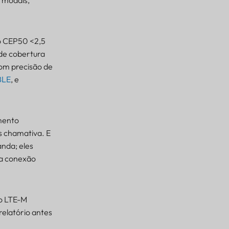
 CEP50 <2,5
de cobertura
om precisão de
 BLE
, e
amento
s chamativa. E
anda; eles
ma conexão
do LTE-M
elatório antes