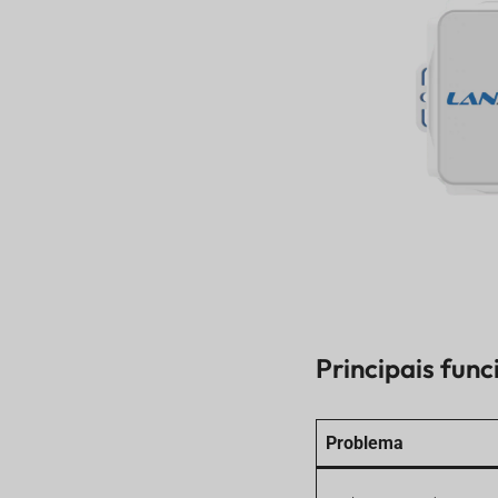
redes privadas
NB-IoT vs LTE-M:
Rastreamento de ativos
remotos
Rastreamento de ativos
de categoria 1 para
logística e equipamentos
móveis
Especificações e
características de design
robusto do rastreador de
gerenciamento de ativos
Melhores aplicativos de
rastreamento de ativos
para equipamentos e
Principais fun
logística
Vale a pena usar o
Lansitec Asset
Problema
Management Tracker?