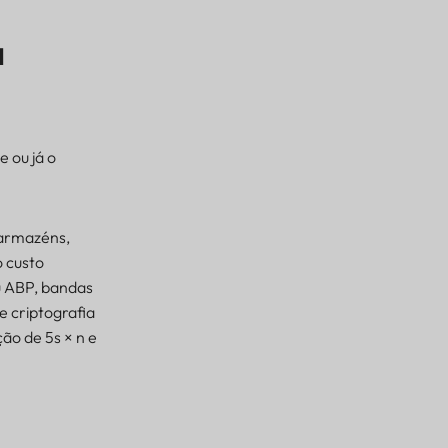
a
 ou já o
, armazéns,
o custo
u ABP, bandas
e criptografia
ão de 5s × n e