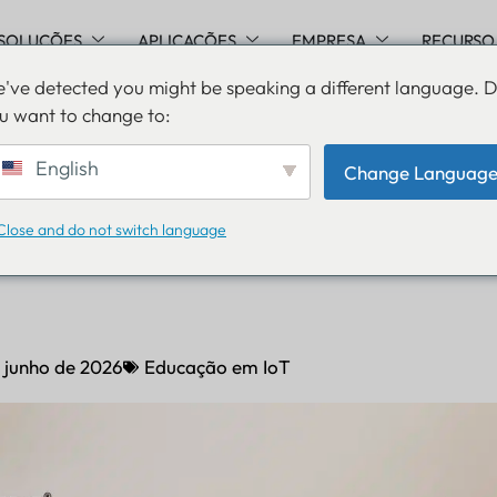
SOLUÇÕES
APLICAÇÕES
EMPRESA
RECURSO
've detected you might be speaking a different language. 
u want to change to:
or de Gestão de Ativos: G
English
Change Languag
do para Rastrear
Close and do not switch language
ntos, Contêineres e Ativo
e junho de 2026
Educação em IoT