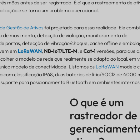
ês mãos antes de ser registrado. É aí que o rastreamento de ati
alização e se torna um problema operacional.
de Gestão de Ativos
foi projetado para essa realidade. Ele com
ão de movimento, detecção de violação, monitoramento de
 portas, detecção de vibração/choque, cache offline e embalag
, vem em
LoRaWAN
,
NB-IoT/LTE-M
, e
Cat-1
versões, para que a
olher o modelo de rede que realmente se adapta ao local, em v
 único modelo de conectividade. Listamos os
LoRaWAN
modelo 
a com classificação IP68, duas baterias de lítio/SOCl2 de 4000 
e suporte para posicionamento Bluetooth em ambientes internos
O que é um
rastreador de
gerenciament