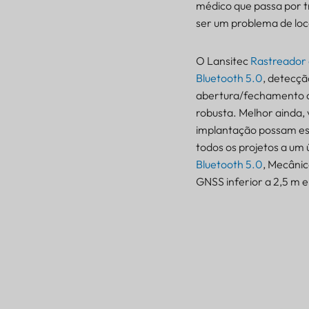
médico que passa por tr
ser um problema de loc
O Lansitec
Rastreador 
Bluetooth 5.0
, detecç
abertura/fechamento de
robusta. Melhor ainda
implantação possam esc
todos os projetos a um
Bluetooth 5.0
, Mecânic
O que é um rastreador de
GNSS inferior a 2,5 m 
gerenciamento de ativos?
Principais
funcionalidades do
Lansitec Asset
Management Tracker
Rastreamento de ativos
LoRaWAN para
instalações industriais e