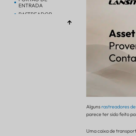
ENTRADA
RASTREADOR
RASTREADOR
Bluetooth AoA
PORTÃO DE
ENTRADA
Bluetooth
PORTÃO DE
ENTRADA
Bluetooth
PORTÃO DE
ENTRADA
RASTREADOR
Alguns
rastreadores de
BALIZA
parece ter sido feito 
SENSOR
Uma caixa de transpor