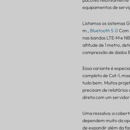
equipamentos de serviç
Listamos os sistema
m.,
Bluetooth 5.0
Com s
nas bandas LTE-M e NB
altitude de 1 metro, d
compressão de dados B
Essa variante é especi
completo de Cat-1, mas
tudo bem. Muitos projet
precisam de relatórios
direta com um servido
Uma ressalva: a cober
dependem muito da oper
de expandir além da fas