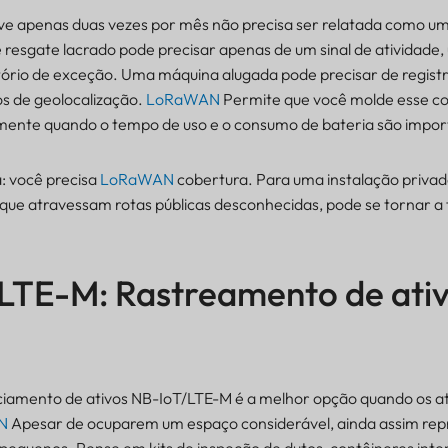
 apenas duas vezes por mês não precisa ser relatada como u
 resgate lacrado pode precisar apenas de um sinal de atividade,
tório de exceção. Uma máquina alugada pode precisar de regist
s de geolocalização.
LoRaWAN
Permite que você molde esse 
mente quando o tempo de uso e o consumo de bateria são impor
: você precisa
LoRaWAN
cobertura. Para uma instalação privad
que atravessam rotas públicas desconhecidas, pode se tornar 
 LTE-M: Rastreamento de ati
ciamento de ativos NB-IoT/LTE-M é a melhor opção quando os a
N
Apesar de ocuparem um espaço considerável, ainda assim re
pequenos. Pense em kits de inspeção de dutos, contêineres inte