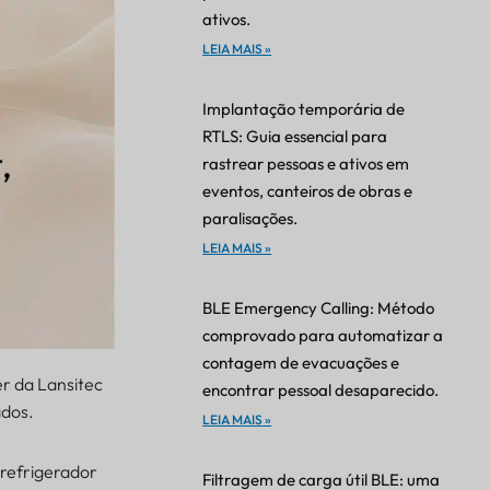
ativos.
LEIA MAIS »
Implantação temporária de
RTLS: Guia essencial para
rastrear pessoas e ativos em
eventos, canteiros de obras e
paralisações.
LEIA MAIS »
BLE Emergency Calling: Método
comprovado para automatizar a
contagem de evacuações e
r da Lansitec
encontrar pessoal desaparecido.
ados.
LEIA MAIS »
refrigerador
Filtragem de carga útil BLE: uma