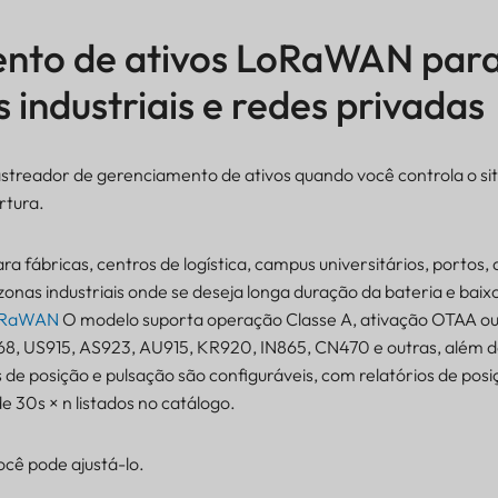
nto de ativos LoRaWAN par
s industriais e redes privadas
streador de gerenciamento de ativos quando você controla o site
rtura.
ara fábricas, centros de logística, campus universitários, portos
 zonas industriais onde se deseja longa duração da bateria e baix
RaWAN
O modelo suporta operação Classe A, ativação OTAA o
868, US915, AS923, AU915, KR920, IN865, CN470 e outras, além d
 de posição e pulsação são configuráveis, com relatórios de posiç
e 30s × n listados no catálogo.
cê pode ajustá-lo.