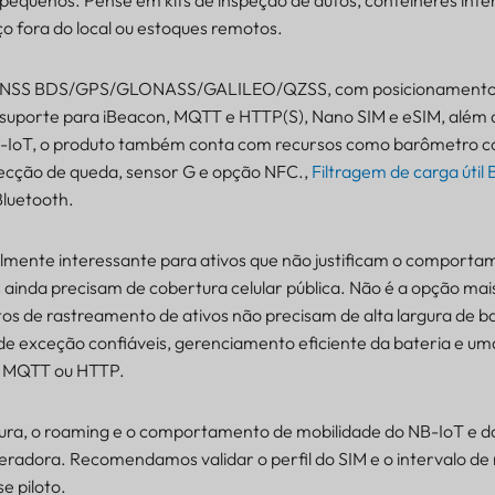
o fora do local ou estoques remotos.
s GNSS BDS/GPS/GLONASS/GALILEO/QZSS, com posicionamento
uporte para iBeacon, MQTT e HTTP(S), Nano SIM e eSIM, além 
-IoT, o produto também conta com recursos como barômetro c
etecção de queda, sensor G e opção NFC.,
Filtragem de carga útil
luetooth.
almente interessante para ativos que não justificam o comport
 ainda precisam de cobertura celular pública. Não é a opção mai
os de rastreamento de ativos não precisam de alta largura de b
 de exceção confiáveis, gerenciamento eficiente da bateria e u
r MQTT ou HTTP.
tura, o roaming e o comportamento de mobilidade do NB-IoT e 
adora. Recomendamos validar o perfil do SIM e o intervalo de r
e piloto.