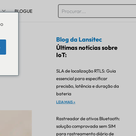
BLOGUE
Do
Blog da Lansitec
uia
Últimas notícias sobre
e
IoT:
s
SLA de localização RTLS: Guia
essencial para especificar
precisão, latência e duração da
bateria
LEIA MAIS »
Rastreador de ativos Bluetooth:
solução comprovada sem SIM
para rastreamento diário de