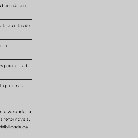
na baseada em
ta e alertas de
to e
es para upload
oth próximas
e a verdadeira
s retornáveis.
isibilidade de