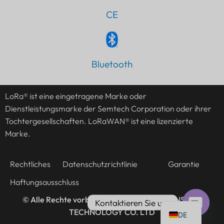
CE
Bluetooth
PT
IT
LoRa® ist eine eingetragene Marke oder
AR
Dienstleistungsmarke der Semtech Corporation oder ihrer
JA
Tochtergesellschaften. LoRaWAN® ist eine lizenzierte
ES
Marke.
FR
Rechtliches
Datenschutzrichtlinie
Garantie
KO
Haftungsausschluss
TH
EN
© Alle Rechte vorbehalten @2016-2026
LANSITEC
Kontaktieren Sie uns
TECHNOLOGY CO. LTD
DE
Offener