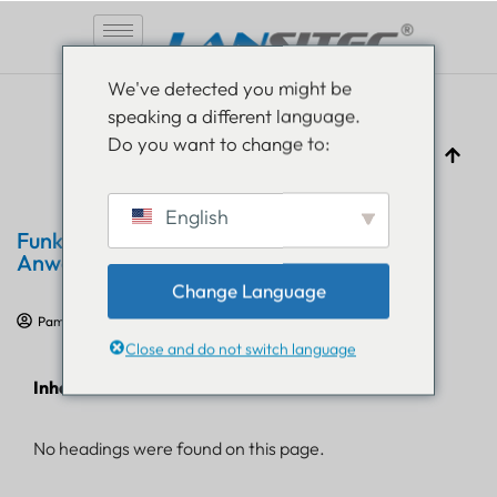
Zum
We've detected you might be
Inhalt
speaking a different language.
springen
Do you want to change to:
English
Funktionen von Container Tracker und
Anwendungsfälle Einführung
Change Language
Pam Luthra
17. März 2022
Produktbewertung
Close and do not switch language
Inhaltsverzeichnis
No headings were found on this page.