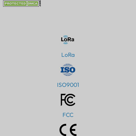
LoRa
ISO9001
FCC