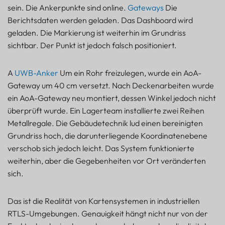
Was führt am häufigsten zu Störungen der Bluetooth-AoA-
sein. Die Ankerpunkte sind online.
Gateways
Die
Kalibrierung?+
Berichtsdaten werden geladen. Das Dashboard wird
Kann ein neuer Grundriss eine RTLS-Bereitstellung
geladen. Die Markierung ist weiterhin im Grundriss
beeinträchtigen?+
sichtbar. Der Punkt ist jedoch falsch positioniert.
Ist UWB stabiler als Bluetooth AoA?+
Welche Gewohnheit lässt sich am einfachsten pflegen?+
A
UWB-Anker
Um ein Rohr freizulegen, wurde ein AoA-
Referenzen und weiterführende Literatur:
Gateway um 40 cm versetzt. Nach Deckenarbeiten wurde
ein AoA-Gateway neu montiert, dessen Winkel jedoch nicht
überprüft wurde. Ein Lagerteam installierte zwei Reihen
Metallregale. Die Gebäudetechnik lud einen bereinigten
Grundriss hoch, die darunterliegende Koordinatenebene
verschob sich jedoch leicht. Das System funktionierte
weiterhin, aber die Gegebenheiten vor Ort veränderten
sich.
Das ist die Realität von Kartensystemen in industriellen
RTLS-Umgebungen. Genauigkeit hängt nicht nur von der