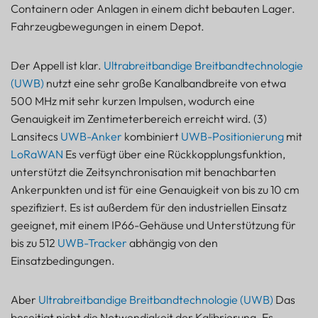
Containern oder Anlagen in einem dicht bebauten Lager.
Fahrzeugbewegungen in einem Depot.
Der Appell ist klar.
Ultrabreitbandige Breitbandtechnologie
(UWB)
nutzt eine sehr große Kanalbandbreite von etwa
500 MHz mit sehr kurzen Impulsen, wodurch eine
Genauigkeit im Zentimeterbereich erreicht wird. (3)
Lansitecs
UWB-Anker
kombiniert
UWB-Positionierung
mit
LoRaWAN
Es verfügt über eine Rückkopplungsfunktion,
unterstützt die Zeitsynchronisation mit benachbarten
Ankerpunkten und ist für eine Genauigkeit von bis zu 10 cm
spezifiziert. Es ist außerdem für den industriellen Einsatz
geeignet, mit einem IP66-Gehäuse und Unterstützung für
bis zu 512
UWB-Tracker
abhängig von den
Einsatzbedingungen.
Aber
Ultrabreitbandige Breitbandtechnologie (UWB)
Das
beseitigt nicht die Notwendigkeit der Kalibrierung. Es