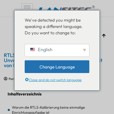
Zum
We've detected you might be
Inhalt
speaking a different language.
springen
Do you want to change to:
English
RTLS-Kalibrierung für Innenräume:
Unverzichtbarer Leitfaden zur Genauigkeit
von UWB-Ankerpunkten und AoA-Karten
Change Language
Pam Luthra
10. Juni 2026
Bluetooth-AoA
,
IoT-Ausbildung
Close and do not switch language
Inhaltsverzeichnis
Warum die RTLS-Kalibrierung keine einmalige
Einrichtungsaufgabe ist