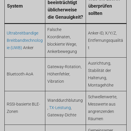
beeinträchtigt
System
überprüfen
üblicherweise
sollten
die Genauigkeit?
Falsche
Ultrabreitbandige
Anker-ID, X/Y/Z,
Koordinaten,
Breitbandtechnolog
Entfernungsqualitä
blockierte Wege,
ie (UWB)
Anker
t
Ankerbewegung
Ausrichtung,
Gateway-Rotation,
Stabilität der
Bluetooth-AoA
Höhenfehler,
Halterung,
Vibration
Montagehöhe
Schwellenwerte,
Wanddurchblutung
RSSI-basierte BLE-
Messwerte aus
,
TX-Leistung
,
Zonen
angrenzenden
Gateway-Dichte
Räumen
Gemeinsamer