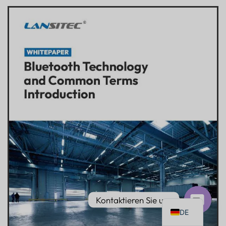
PT
IT
AR
JA
ES
FR
KO
TH
EN
Kontaktieren Sie uns
DE
Offener