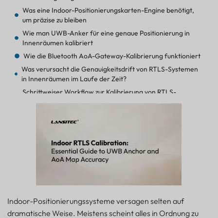
Was eine Indoor-Positionierungskarten-Engine benötigt,
um präzise zu bleiben
Wie man UWB-Anker für eine genaue Positionierung in
Innenräumen kalibriert
Wie die Bluetooth AoA-Gateway-Kalibrierung funktioniert
Was verursacht die Genauigkeitsdrift von RTLS-Systemen
in Innenräumen im Laufe der Zeit?
Schrittweiser Workflow zur Kalibrierung von RTLS-
Systemen in Innenräumen
Bewährte Verfahren zur Aufrechterhaltung der
Genauigkeit der Indoor-Positionierung
Unterschiede bei Kalibrierung und Wartung von UWB- und
AoA-Bohrungen
Wie man die Genauigkeit von RTLS-Systemen in
Innenräumen langfristig aufrechterhält
Häufig gestellte Fragen zur RTLS-Kalibrierung in
Innenräumen
Indoor-Positionierungssysteme versagen selten auf
Wie oft sollten UWB-Anker neu kalibriert werden?+
dramatische Weise. Meistens scheint alles in Ordnung zu