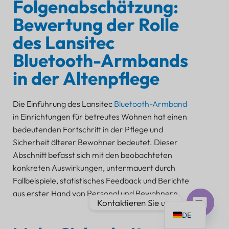
Folgenabschätzung:
Bewertung der Rolle
des Lansitec
Bluetooth-Armbands
PT
in der Altenpflege
IT
AR
Die Einführung des Lansitec
Bluetooth-Armband
JA
in Einrichtungen für betreutes Wohnen hat einen
bedeutenden Fortschritt in der Pflege und
ES
Sicherheit älterer Bewohner bedeutet. Dieser
FR
Abschnitt befasst sich mit den beobachteten
KO
konkreten Auswirkungen, untermauert durch
Fallbeispiele, statistisches Feedback und Berichte
TH
aus erster Hand von Personal und Bewohnern.
EN
Kontaktieren Sie uns
DE
Offener