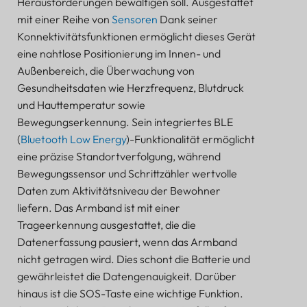
Herausforderungen bewältigen soll. Ausgestattet
Armbändern von Lansitec den Weg zu einer
verbesserten Altenpflege beschreiten
mit einer Reihe von
Sensoren
Dank seiner
Konnektivitätsfunktionen ermöglicht dieses Gerät
Bewältigung von Implementierungshürden
eine nahtlose Positionierung im Innen- und
Verbesserung der betrieblichen Effizienz
Außenbereich, die Überwachung von
Kontinuierliche Verbesserung fördern
Gesundheitsdaten wie Herzfrequenz, Blutdruck
Fazit und Zukunftsaussichten: Die Altenpflege
und Hauttemperatur sowie
umgestalten
Bewegungserkennung. Sein integriertes BLE
Zusammenfassung des technologischen Sprungs
(
Bluetooth Low Energy
)-Funktionalität ermöglicht
Zukünftige Verbesserungen planen
eine präzise Standortverfolgung, während
Den Horizont erweitern
Bewegungssensor und Schrittzähler wertvolle
Eine Zukunft mit mitfühlender Technologie
Daten zum Aktivitätsniveau der Bewohner
begrüßen
liefern. Das Armband ist mit einer
Trageerkennung ausgestattet, die die
Datenerfassung pausiert, wenn das Armband
nicht getragen wird. Dies schont die Batterie und
gewährleistet die Datengenauigkeit. Darüber
hinaus ist die SOS-Taste eine wichtige Funktion.