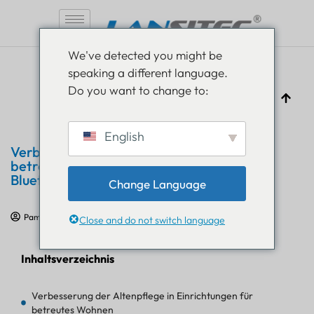
Zum
We've detected you might be
Inhalt
speaking a different language.
springen
Do you want to change to:
English
Verbesserung der Altenpflege in
betreuten Wohneinrichtungen mit
Bluetooth-Armband
Change Language
Pam Luthra
25. April 2024
IoT-Fallstudien
Close and do not switch language
Inhaltsverzeichnis
Verbesserung der Altenpflege in Einrichtungen für
betreutes Wohnen