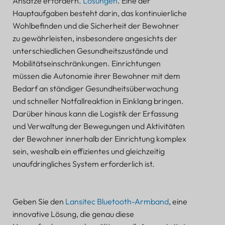
Ansätze erfordern.
Lösungen
. Eine der
Warum B-Mobile® die optimale Wahl ist
Hauptaufgaben besteht darin, das kontinuierliche
Wohlbefinden und die Sicherheit der Bewohner
Integration mit dem Lansitec Bluetooth-Armband
zu gewährleisten, insbesondere angesichts der
Funktionen im Einsatz: Verbesserung der
Altenpflege mit dem Bluetooth-Armband von
unterschiedlichen Gesundheitszustände und
Lansitec
Mobilitätseinschränkungen. Einrichtungen
Gesundheitsüberwachung: Überwachung der
müssen die Autonomie ihrer Bewohner mit dem
Vitalfunktionen für mehr Wohlbefinden
Bedarf an ständiger Gesundheitsüberwachung
Mobilitäts- und Aktivitäts-Tracking: Förderung von
und schneller Notfallreaktion in Einklang bringen.
Sicherheit und körperlichem Wohlbefinden
Darüber hinaus kann die Logistik der Erfassung
Emergency Response: Soforthilfe auf Knopfdruck
und Verwaltung der Bewegungen und Aktivitäten
Verschleißerkennung: Sicherstellung der
der Bewohner innerhalb der Einrichtung komplex
Datengenauigkeit und -zuverlässigkeit
sein, weshalb ein effizientes und gleichzeitig
Folgenabschätzung: Bewertung der Rolle des
unaufdringliches System erforderlich ist.
Lansitec Bluetooth-Armbands in der Altenpflege
Mehr Sicherheit und Wohlbefinden durch
Technologie
Geben Sie den
Lansitec Bluetooth-Armband
, eine
Feedback aus dem Herzen der Community
innovative Lösung, die genau diese
Herausforderungen und Lösungen: Mit Bluetooth-