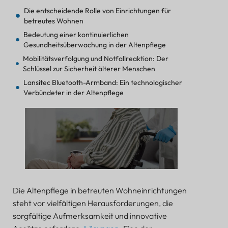
Die entscheidende Rolle von Einrichtungen für
betreutes Wohnen
Bedeutung einer kontinuierlichen
Gesundheitsüberwachung in der Altenpflege
Mobilitätsverfolgung und Notfallreaktion: Der
Schlüssel zur Sicherheit älterer Menschen
Lansitec Bluetooth-Armband: Ein technologischer
Verbündeter in der Altenpflege
Implementierung von Lansitec Bluetooth-
Armbändern im betreuten Wohnen
Erste Einschätzung und Planung der
Armbandbereitstellung
Schulung des Personals zu Armbandfunktionen und
Dateninterpretation
Personalisierung und Verteilung von Armbändern
an Bewohner
Die Altenpflege in betreuten Wohneinrichtungen
Integration mit bestehenden
steht vor vielfältigen Herausforderungen, die
Gesundheitsüberwachungs- und Notfallprotokollen
sorgfältige Aufmerksamkeit und innovative
Auswahl einer Lansitec-Lösung