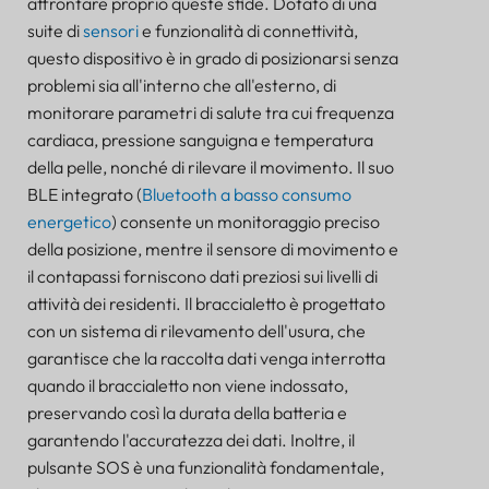
affrontare proprio queste sfide. Dotato di una
Il ruolo vitale delle strutture di residenza assistita
suite di
sensori
e funzionalità di connettività,
Importanza del monitoraggio continuo della salute
questo dispositivo è in grado di posizionarsi senza
nell'assistenza agli anziani
problemi sia all'interno che all'esterno, di
Monitoraggio della mobilità e risposta alle
emergenze: la chiave per la sicurezza degli anziani
monitorare parametri di salute tra cui frequenza
Braccialetto Bluetooth Lansitec: un alleato
cardiaca, pressione sanguigna e temperatura
tecnologico nell'assistenza agli anziani
della pelle, nonché di rilevare il movimento. Il suo
Implementazione dei braccialetti Bluetooth
BLE integrato (
Bluetooth a basso consumo
Lansitec nelle residenze assistite
energetico
) consente un monitoraggio preciso
Valutazione iniziale e pianificazione per
della posizione, mentre il sensore di movimento e
l'implementazione del braccialetto
il contapassi forniscono dati preziosi sui livelli di
Formazione del personale sulle funzionalità del
attività dei residenti. Il braccialetto è progettato
braccialetto e sull'interpretazione dei dati
con un sistema di rilevamento dell'usura, che
Personalizzazione e distribuzione di braccialetti ai
garantisce che la raccolta dati venga interrotta
residenti
quando il braccialetto non viene indossato,
Integrazione con i protocolli di monitoraggio
preservando così la durata della batteria e
sanitario ed emergenza esistenti
garantendo l'accuratezza dei dati. Inoltre, il
Scegliere una soluzione Lansitec
pulsante SOS è una funzionalità fondamentale,
Perché B-Mobile® è la scelta ottimale