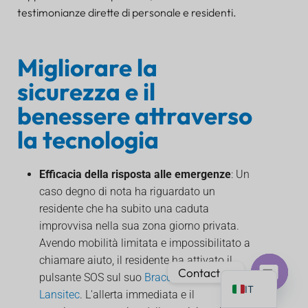
testimonianze dirette di personale e residenti.
Migliorare la
sicurezza e il
PT
benessere attraverso
AR
JA
la tecnologia
ES
Efficacia della risposta alle emergenze
: Un
DE
caso degno di nota ha riguardato un
FR
residente che ha subito una caduta
KO
improvvisa nella sua zona giorno privata.
Avendo mobilità limitata e impossibilitato a
TH
chiamare aiuto, il residente ha attivato il
EN
Contact us
pulsante SOS sul suo
Braccialetto Bluetooth
IT
Lansitec
. L'allerta immediata e il
Open