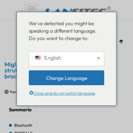
Vai
We've detected you might be
al
speaking a different language.
contenuto
Do you want to change to:
English
Migliorare l'assistenza agli anziani nelle
strutture di residenza assistita con il
braccialetto Bluetooth
Change Language
Pam Luthra
25 aprile 2024
Casi di studio IoT
Close and do not switch language
Sommario
Bluetooth