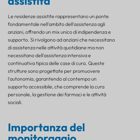
assistita
Bluetooth Lansitec
Affrontare gli ostacoli all'implementazione
Le residenze assistite rappresentano un ponte
Migliorare l'efficienza operativa
fondamentale nell'ambito dell'assistenza agli
Promuovere il miglioramento continuo
anziani, offrendo un mix unico di indipendenza e
Conclusione e direzioni future: trasformare
supporto. Si rivolgono ad anziani che necessitano
l'assistenza agli anziani
di assistenza nelle attività quotidiane ma non
Riassumendo il salto tecnologico
necessitano dell'assistenza intensiva e
Prevedere miglioramenti futuri
continuativa tipica delle case di cura. Queste
Ampliare l'orizzonte
strutture sono progettate per promuovere
Abbracciare un futuro di tecnologia
l'autonomia, garantendo al contempo un
compassionevole
supporto accessibile, che comprende la cura
personale, la gestione dei farmaci e le attività
sociali.
Importanza del
monitoraggio