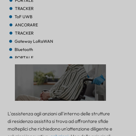
PORTALE
TRACKER
ToF UWB
ANCORARE
TRACKER
Gateway LoRaWAN
Bluetooth
PORTALE
TRACKER
TRACKER
Bluetooth AoA
PORTALE
Bluetooth
PORTALE
L'assistenza agli anziani all'interno delle strutture
Bluetooth
di residenza assistita si trova ad affrontare sfide
PORTALE
molteplici che richiedono un'attenzione diligente e
TRACKER