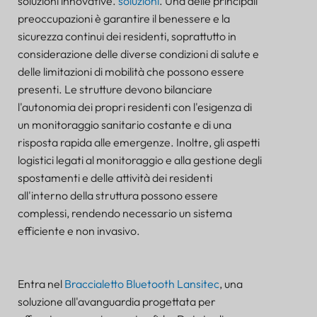
soluzioni innovative.
soluzioni
. Una delle principali
FARO
preoccupazioni è garantire il benessere e la
SENSORE
sicurezza continui dei residenti, soprattutto in
considerazione delle diverse condizioni di salute e
delle limitazioni di mobilità che possono essere
presenti. Le strutture devono bilanciare
l'autonomia dei propri residenti con l'esigenza di
un monitoraggio sanitario costante e di una
risposta rapida alle emergenze. Inoltre, gli aspetti
logistici legati al monitoraggio e alla gestione degli
spostamenti e delle attività dei residenti
all'interno della struttura possono essere
complessi, rendendo necessario un sistema
efficiente e non invasivo.
Entra nel
Braccialetto Bluetooth Lansitec
, una
Migliorare l'assistenza agli anziani nelle strutture di
soluzione all'avanguardia progettata per
residenza assistita