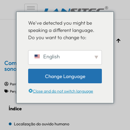
Pular
We've detected you might be
para
speaking a different language.
o
Do you want to change to:
conteúdo
English
Como funciona a localização da fonte
sonora
Change Language
Pam Luthra
6 de agosto de 2025
Close and do not switch language
Perguntas frequentes sobre IoT
Índice
Localização do ouvido humano