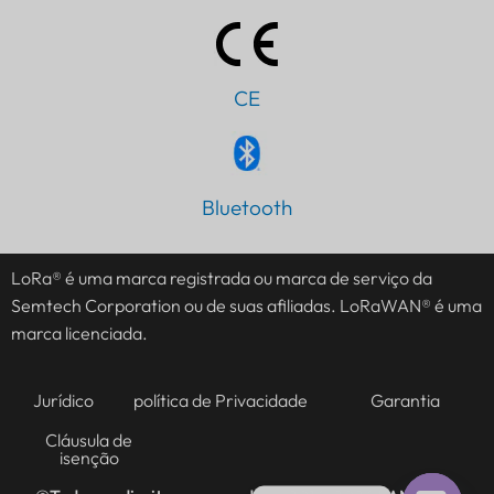
CE
IT
Bluetooth
AR
JA
LoRa® é uma marca registrada ou marca de serviço da
Semtech Corporation ou de suas afiliadas. LoRaWAN® é uma
ES
marca licenciada.
DE
FR
Jurídico
política de Privacidade
Garantia
KO
Cláusula de
isenção
TH
EN