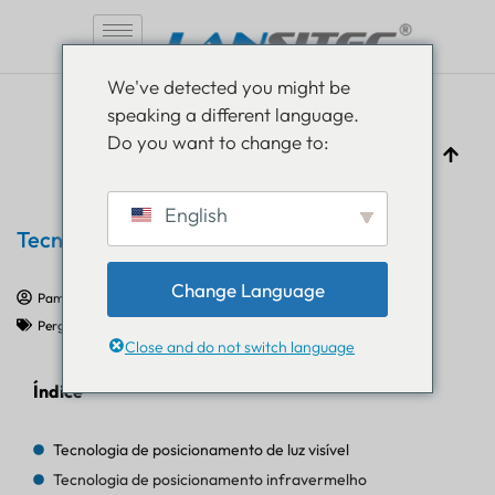
Pular
We've detected you might be
para
speaking a different language.
o
Do you want to change to:
conteúdo
English
Tecnologia de Posicionamento Óptico
Change Language
Pam Luthra
7 de agosto de 2025
Perguntas frequentes sobre IoT
Close and do not switch language
Índice
Tecnologia de posicionamento de luz visível
Tecnologia de posicionamento infravermelho