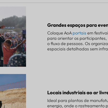
Grandes espaços para eve
Coloque AoA
portais
em festivai
para orientar os participantes,
o fluxo de pessoas. Os organiz
espaciais detalhadas sem infrae
Locais industriais ao ar livr
Ideal para plantas de manufat
energia, onde o rastreamento p