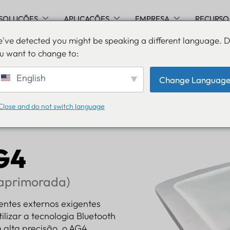
SOLUÇÕES
APLICAÇÕES
EMPRESA
RECURSO
've detected you might be speaking a different language. 
u want to change to:
English
Change Languag
h AoA
Close and do not switch language
G4
 aprimorada)
ntes externos exigentes
utilizar a tecnologia Bluetooth
 alta precisão, o AG4