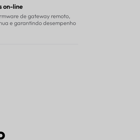
 on-line
firmware de gateway remoto,
ínua e garantindo desempenho
o