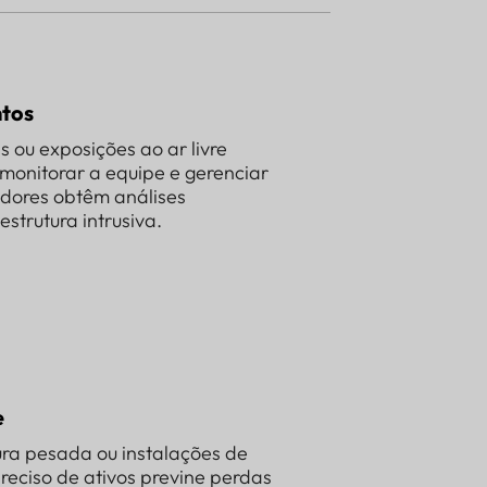
ntos
s ou exposições ao ar livre
 monitorar a equipe e gerenciar
adores obtêm análises
strutura intrusiva.
e
ura pesada ou instalações de
reciso de ativos previne perdas