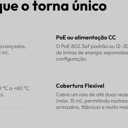
que o torna único
PoE ou alimentação CC
 avançados,
O PoE 802.3af padrão ou 12–30
 m).
de linhas de energia separada
configuração.
Cobertura Flexível
 °C a +60 °C
s.
Cobre um raio de até duas veze
(máx. 15 m), permitindo rastr
armazéns, fábricas e muito mai