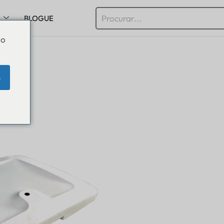
BLOGUE
Do
e