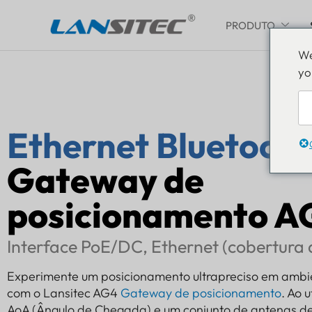
PRODUTO
Pular
We
para
yo
o
conteúdo
Ethernet Bluetoot
Gateway de
posicionamento A
Interface PoE/DC, Ethernet (cobertura
Experimente um posicionamento ultrapreciso em ambie
com o Lansitec AG4
Gateway de posicionamento
. Ao 
AoA (Ângulo de Chegada) e um conjunto de antenas de