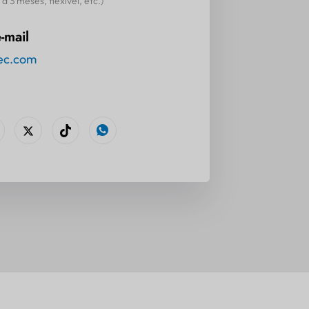
a 3 meses, flexível, etc.)
-mail
ec.com