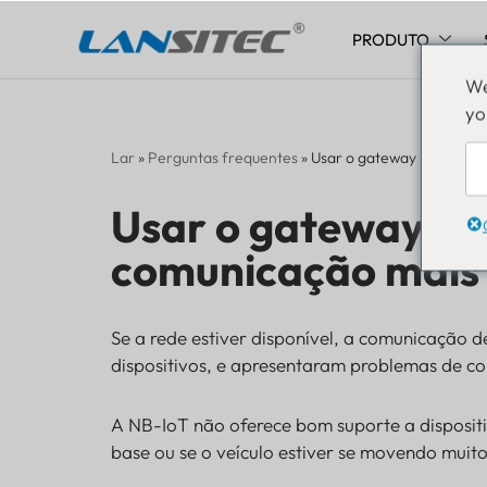
PRODUTO
Pular
We
para
yo
o
conteúdo
Lar
»
Perguntas frequentes
»
Usar o gateway NB-IoT/L
Usar o gateway N
comunicação mais 
Se a rede estiver disponível, a comunicação d
dispositivos, e apresentaram problemas de co
A NB-IoT não oferece bom suporte a dispositiv
base ou se o veículo estiver se movendo muito