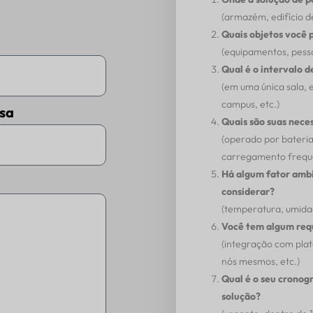
(armazém, edifício de
Quais objetos você 
(equipamentos, pessoa
Qual é o intervalo 
(em uma única sala,
campus, etc.)
sa
Quais são suas nece
(operado por bateria
carregamento freque
Há algum fator ambi
considerar?
(temperatura, umidade
Você tem algum requ
(integração com pla
nós mesmos, etc.)
Qual é o seu cronog
solução?