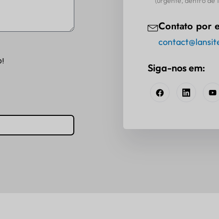
(urgente, dentro de 1 
Contato por e
contact@lansit
o!
Siga-nos em: