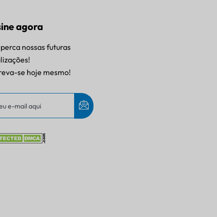
ine agora
perca nossas futuras
lizações!
reva-se hoje mesmo!
IT
AR
JA