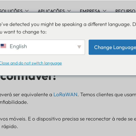
SOLUÇÕES
APLICAÇÕES
EMPRESA
RECURSO
've detected you might be speaking a different language. 
u want to change to:
TE-M proporcionaria uma comunicação mais confiável?
English
Change Languag
B-IoT/LTE-M proporcion
Close and do not switch language
confiável?
everá ser equivalente a
LoRaWAN
. Temos clientes que usa
nfiabilidade.
os móveis. E o dispositivo precisa se reconectar à rede se 
 rápido.