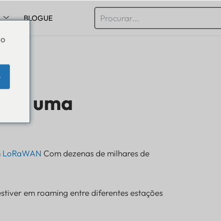
BLOGUE
Do
e
aria uma
m
LoRaWAN
Com dezenas de milhares de
estiver em roaming entre diferentes estações