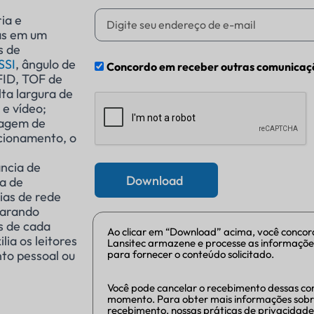
ia e
das em um
s de
SSI
, ângulo de
Concordo em receber outras comunicaçõ
FID, TOF de
ta largura de
e vídeo;
sagem de
cionamento, o
ância de
Download
a de
ias de rede
parando
s de cada
Ao clicar em “Download” acima, você concor
ia os leitores
Lansitec armazene e processe as informaçõe
to pessoal ou
para fornecer o conteúdo solicitado.
Você pode cancelar o recebimento dessas c
momento. Para obter mais informações sobr
recebimento, nossas práticas de privacidad