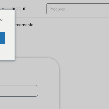
BLOGUE
Do
o de rastreamento
e