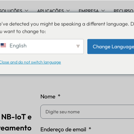
SOLUÇÕES
APLICAÇÕES
EMPRESA
RECURSO
've detected you might be speaking a different language. 
E, CAT-M, LTE-M, CAT-1, NB-IoT e LoRaWAN para um projet
u want to change to:
English
Change Languag
Close and do not switch language
Nome
 NB-IoT e
treamento
Endereço de email