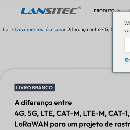
PRODUTO
Pular
We
para
Lar
»
Documentos técnicos
»
Diferença entre 4G, 5G, LT
yo
o
conteúdo
LIVRO BRANCO
A diferença entre
4G, 5G, LTE, CAT-M, LTE-M, CAT-1,
LoRaWAN para um projeto de ras