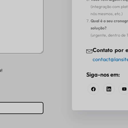
(integração com pla
nós mesmos, etc.)
Qual é o seu cronog
solução?
(urgente, dentro de 1 
Contato por e
contact@lansit
o!
Siga-nos em: