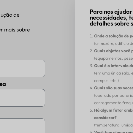
Para nos ajudar
lução de
necessidades, t
detalhes sobre s
r mais sobre
Onde a solução de 
(armazém, edifício de
Quais objetos você 
(equipamentos, pessoa
Qual é o intervalo 
(em uma única sala,
campus, etc.)
sa
Quais são suas nece
(operado por bateria
carregamento freque
Há algum fator ambi
considerar?
(temperatura, umidade
Você tem algum requ