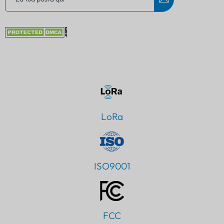
LoRa
ISO9001
FCC