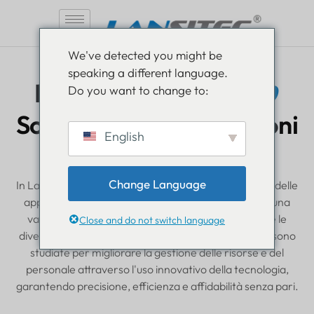
Vai
We've detected you might be
al
speaking a different language.
contenuto
Innovativo
Portare
Do you want to change to:
Soluzioni per applicazioni
English
di monitoraggio
Change Language
In Lansitec, ci dedichiamo a essere pionieri del futuro delle
applicazioni di tracciamento IoT
soluzioni
, offrendo una
vasta gamma di
prodotti
Progettate per soddisfare le
Close and do not switch language
diverse esigenze dei nostri clienti. Le nostre offerte sono
studiate per migliorare la gestione delle risorse e del
personale attraverso l'uso innovativo della tecnologia,
garantendo precisione, efficienza e affidabilità senza pari.