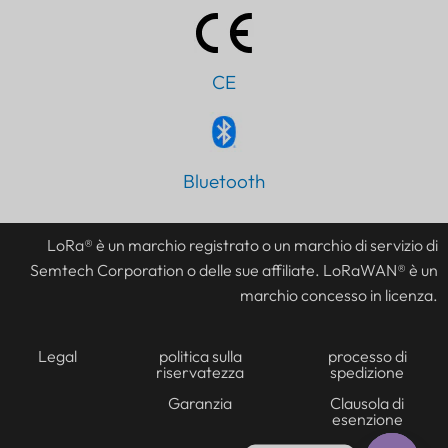
CE
Bluetooth
PT
AR
LoRa® è un marchio registrato o un marchio di servizio di
JA
Semtech Corporation o delle sue affiliate. LoRaWAN® è un
ES
marchio concesso in licenza.
DE
FR
Legal
politica sulla
processo di
riservatezza
spedizione
KO
Garanzia
Clausola di
esenzione
TH