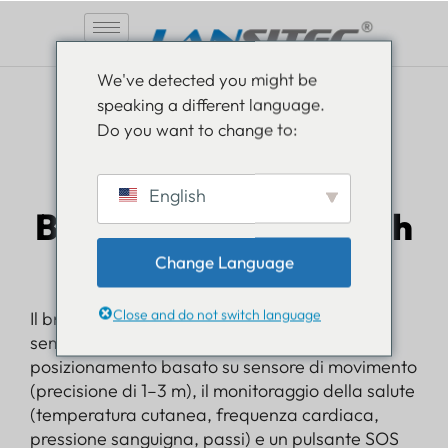
Vai
We've detected you might be
al
speaking a different language.
contenuto
Do you want to change to:
English
Braccialetto Bluetooth
Lansitec
Change Language
Close and do not switch language
Il braccialetto Bluetooth Lansitec va oltre il
semplice tracciamento, integrando il
posizionamento basato su sensore di movimento
(precisione di 1–3 m), il monitoraggio della salute
(temperatura cutanea, frequenza cardiaca,
pressione sanguigna, passi) e un pulsante SOS