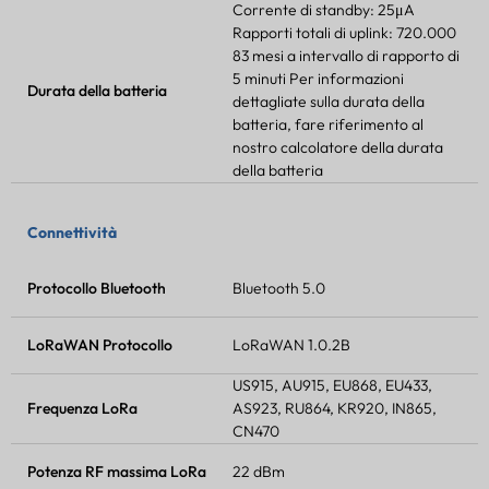
Corrente di standby: 25μA
Rapporti totali di uplink: 720.000
83 mesi a intervallo di rapporto di
5 minuti Per informazioni
Durata della batteria
dettagliate sulla durata della
batteria, fare riferimento al
nostro calcolatore della durata
della batteria
Connettività
Protocollo Bluetooth
Bluetooth 5.0
LoRaWAN
Protocollo
LoRaWAN
1.0.2B
US915, AU915, EU868, EU433,
Frequenza LoRa
AS923, RU864, KR920, IN865,
CN470
Potenza RF massima LoRa
22 dBm