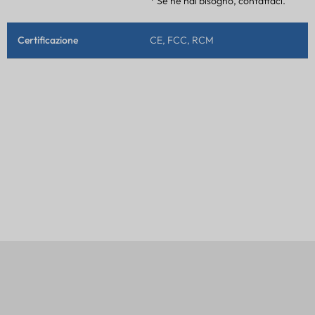
* Se ne hai bisogno, contattaci.
Certificazione
CE, FCC, RCM