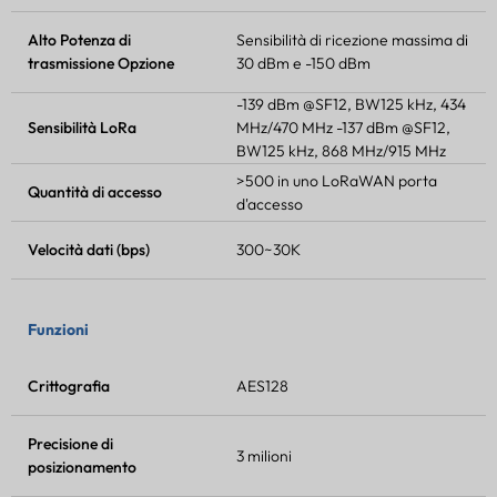
Alto
Potenza di
Sensibilità di ricezione massima di
trasmissione
Opzione
30 dBm e -150 dBm
-139 dBm @SF12, BW125 kHz, 434
Sensibilità LoRa
MHz/470 MHz -137 dBm @SF12,
BW125 kHz, 868 MHz/915 MHz
>500 in uno
LoRaWAN
porta
Quantità di accesso
d'accesso
Velocità dati (bps)
300~30K
Funzioni
Crittografia
AES128
Precisione di
3 milioni
posizionamento