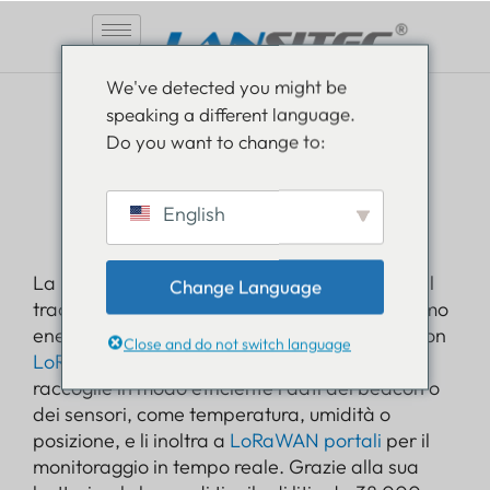
Vai
We've detected you might be
al
speaking a different language.
contenuto
LoRaWAN
Do you want to change to:
Gateway Bluetooth
English
macro
La macro Lansitec
Gateway Bluetooth
porta il
Change Language
tracciamento a lungo raggio e a basso consumo
energetico a un livello superiore. Progettato con
Close and do not switch language
LoRaWAN
E
Bluetooth 5.0
al suo interno,
raccoglie in modo efficiente i dati dei beacon o
dei sensori, come temperatura, umidità o
posizione, e li inoltra a
LoRaWAN
portali
per il
monitoraggio in tempo reale. Grazie alla sua