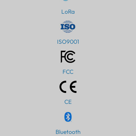
LoRa
ISO9001
FCC
CE
Bluetooth
PT