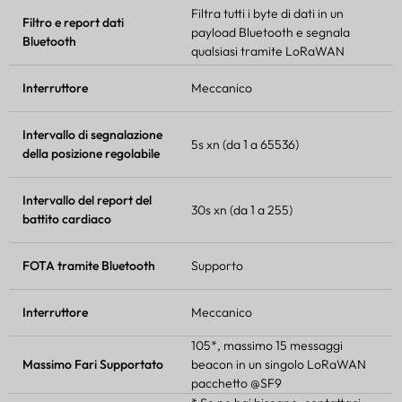
Filtra tutti i byte di dati in un
Filtro e report dati
payload Bluetooth e segnala
Bluetooth
qualsiasi tramite
LoRaWAN
Interruttore
Meccanico
Intervallo di segnalazione
5s xn (da 1 a 65536)
della posizione regolabile
Intervallo del report del
30s xn (da 1 a 255)
battito cardiaco
FOTA
tramite Bluetooth
Supporto
Interruttore
Meccanico
105*, massimo 15 messaggi
Massimo
Fari
Supportato
beacon in un singolo
LoRaWAN
pacchetto @SF9