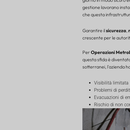
Progettazione e adozione
gestione lavorano insta
incentrate sul lavoratore
che questa infrastruttu
Conclusione: una rete
metropolitana più sicura e
intelligente
Garantire il
sicurezza
,
Cosa succederà adesso?
crescente per le autorit
Per
Operazioni Metro
questa sfida è diventata
sotterranei, l'azienda h
Visibilità limitata
Problemi di perdit
Evacuazioni di em
Rischio di non co