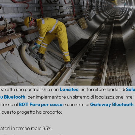
 stretto una partnership con
Lansitec
, un fornitore leader di
Solu
u Bluetooth
, per implementare un sistema di localizzazione intell
ttorno al
B011 Faro per casco
e una rete di
Gateway Bluetooth 
, questo progetto ha prodotto:
oratori in tempo reale 95%