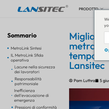
PRODOTTO
Vai
We
al
yo
contenuto
Migliorare
Sommario
metropoli
MetroLink Sintesi
tempo rea
IL MetroLink Sfida
operativa
Lansitec
Lacune nella sicurezza
dei lavoratori
Responsabilità
Pam Luthra
5 gi
patrimoniale
Inefficienza
dell'evacuazione di
emergenza
Pressioni di conformità