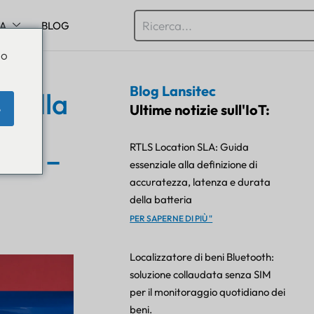
SA
BLOG
Do
Blog Lansitec
a della
Ultime notizie sull'IoT:
e
in
RTLS Location SLA: Guida
ink –
essenziale alla definizione di
accuratezza, latenza e durata
della batteria
PER SAPERNE DI PIÙ "
Localizzatore di beni Bluetooth:
soluzione collaudata senza SIM
per il monitoraggio quotidiano dei
beni.