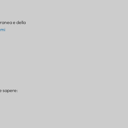
rranea e della
emi
le sapere: