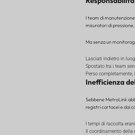
Responsabilità
I team di manutenzione 
misuratori di pressione,
Ma senza un monitoragg
Lasciati indietro in luog
Spostato tra i team s
Perso completamente, i
Inefficienza d
Sebbene MetroLink abbi
registri cartacei e dai con
I tempi di raccolta eran
Il coordinamento della r