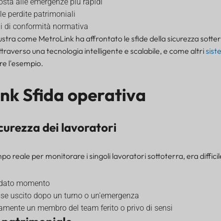
osta alle emergenze più rapidi
le perdite patrimoniali
i di conformità normativa
lustra come MetroLink ha affrontato le sfide della sicurezza sotte
ttraverso una tecnologia intelligente e scalabile, e come altri
sist
re l'esempio.
ink
Sfida operativa
curezza dei lavoratori
o reale per monitorare i singoli lavoratori sottoterra, era diffici
n dato momento
osse uscito dopo un turno o un'emergenza
amente un membro del team ferito o privo di sensi