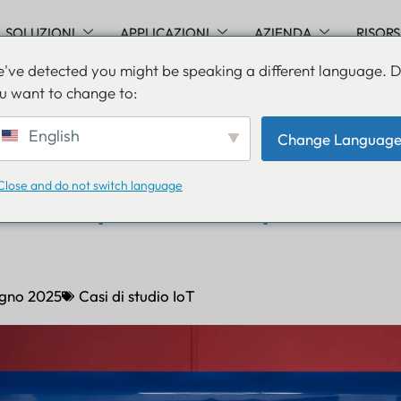
SOLUZIONI
APPLICAZIONI
AZIENDA
RISOR
've detected you might be speaking a different language. 
u want to change to:
 la sicurezza e l'efficienz
English
Change Languag
tana con il monitoraggio 
Close and do not switch language
le: la partnership MetroL
ugno 2025
Casi di studio IoT