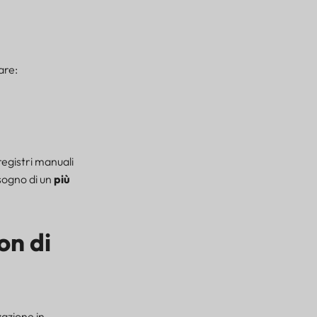
are:
registri manuali
sogno di un
più
on di
zazione in