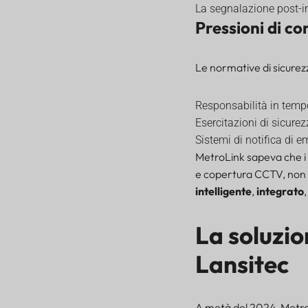
La segnalazione post-in
Pressioni di c
Le normative di sicurezz
Responsabilità in tempo
Esercitazioni di sicur
Sistemi di notifica di e
MetroLink sapeva che i 
e copertura CCTV, non a
intelligente
,
integrato
La soluzio
Lansitec
A metà del 2024, MetroL