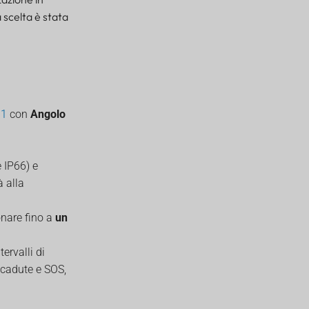
 scelta è stata
.1
con
Angolo
e IP66) e
à alla
onare fino a
un
ntervalli di
e cadute e SOS,