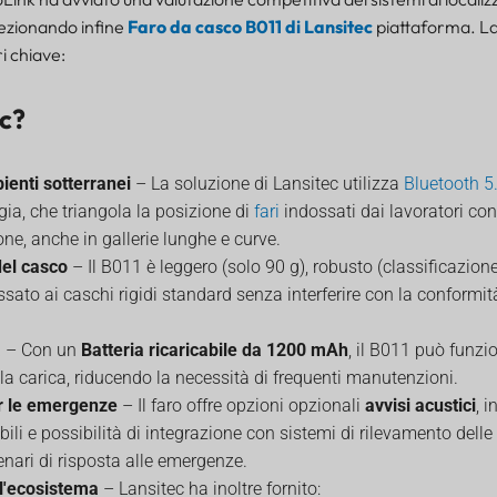
lezionando infine
Faro da casco B011 di Lansitec
piattaforma. La
i chiave:
c?
enti sotterranei
– La soluzione di Lansitec utilizza
Bluetooth 5
ia, che triangola la posizione di
fari
indossati dai lavoratori con
ne, anche in gallerie lunghe e curve.
del casco
– Il B011 è leggero (solo 90 g), robusto (classificazion
ssato ai caschi rigidi standard senza interferire con la conformit
a
– Con un
Batteria ricaricabile da 1200 mAh
, il B011 può funzi
a carica, riducendo la necessità di frequenti manutenzioni.
er le emergenze
– Il faro offre opzioni opzionali
avvisi acustici
, i
ili e possibilità di integrazione con sistemi di rilevamento dell
cenari di risposta alle emergenze.
l'ecosistema
– Lansitec ha inoltre fornito: