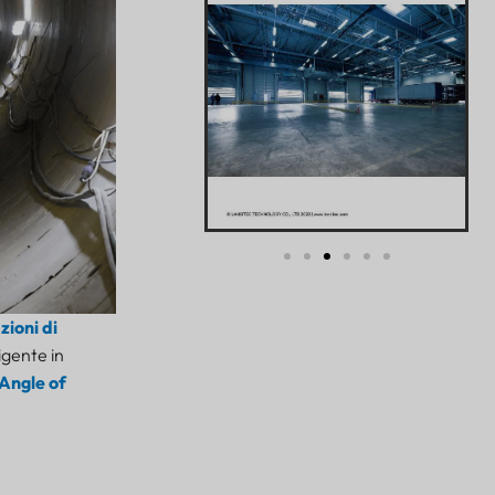
zioni di
igente in
Angle of