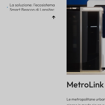
La soluzione: l'ecosistema
Smart Beacon di Lansitec
Perché Lansitec?
Panoramica della
distribuzione
Fase 1:
sperimentazione pilota
Fase 2:
implementazione
completa della rete
Risultati aziendali
Lavoratori più sicuri
Meno beni persi
MetroLin
Tempi di risposta più
rapidi
Conformità più forte
Le metropolitane urbane
ROI migliorato
giorno in modo sicuro ed