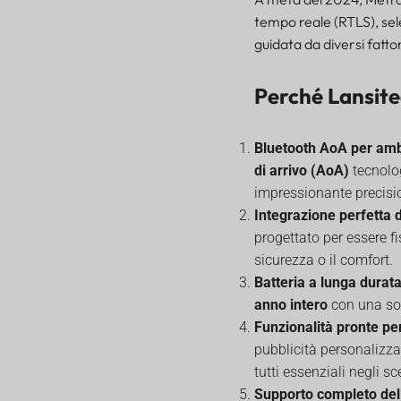
tempo reale (RTLS), se
guidata da diversi fattor
Perché Lansite
Bluetooth AoA per ambi
di arrivo (AoA)
tecnolog
impressionante precisio
Integrazione perfetta 
progettato per essere fi
sicurezza o il comfort.
Batteria a lunga durat
anno intero
con una sol
Funzionalità pronte p
pubblicità personalizzab
tutti essenziali negli s
Supporto completo del