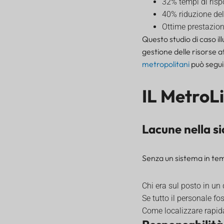
32% tempi di risp
40% riduzione del
Ottime prestazion
Questo studio di caso il
gestione delle risorse a
metropolitani
può segui
IL
MetroL
Lacune nella si
Senza un sistema in temp
Chi era sul posto in u
Se tutto il personale f
Come localizzare rapid