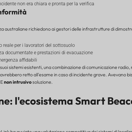
cidente non era chiara e pronta per la verifica
onformità
a australiane richiedono ai gestori delle infrastrutture di dimostr
 reale per i lavoratori del sottosuolo
ezza documentate e prestazioni di evacuazione
mergenza affidabili
suoi sistemi esistenti, una combinazione di comunicazione radio, 
vrebbero retto all'esame in caso di incidente grave. Avevano bi
, E
non intrusivo
soluzione.
ne: l'ecosistema Smart Beac
ink ha avviato una valutazione competitiva dei sistemi di localiz