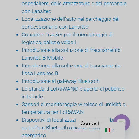
ospedaliere, delle attrezzature e del personale
con Lansitec
Localizzazione dell'auto nel parcheggio del
concessionario con Lansitec
Container Tracker per il monitoraggio di
PT
logistica, pallet e veicoli
AR
Introduzione alla soluzione di tracciamento
Lansitec B-Mobile
JA
Introduzione alla soluzione di tracciamento
ES
fissa Lansitec B
DE
Introduzione al gateway Bluetooth
Lo standard LoRaWAN® è aperto al pubblico
FR
in Israele
KO
Sensori di monitoraggio wireless di umidità e
TH
temperatura per LoRaWAN
Dispositivi di localizzazione per interni basati
EN
Contact us
su LoRa e Bluetooth a basso consumo
IT
Open
energetico