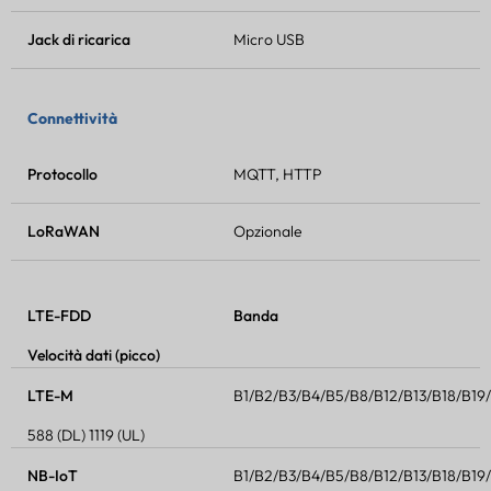
Jack di ricarica
Micro USB
Connettività
Protocollo
MQTT, HTTP
LoRaWAN
Opzionale
LTE-FDD
Banda
Velocità dati (picco)
LTE-M
B1/B2/B3/B4/B5/B8/B12/B13/B18/B1
588 (DL) 1119 (UL)
NB-IoT
B1/B2/B3/B4/B5/B8/B12/B13/B18/B1