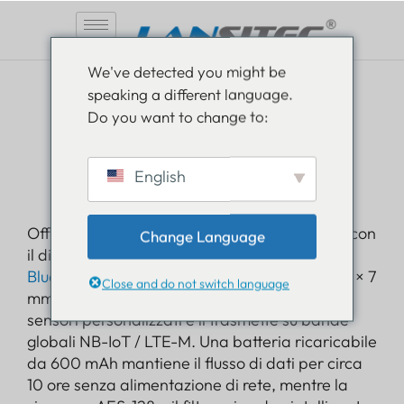
Vai
We've detected you might be
al
speaking a different language.
contenuto
NB-IoT e LTE-M
Do you want to change to:
Gateway Bluetooth
English
compatto
Offri visibilità BLE immediata a qualsiasi sito con
Change Language
il dispositivo tascabile di Lansitec
Gateway
Bluetooth compatto
Il sottile bridge da 97 × 62 × 7
Close and do not switch language
mm cattura iBeacon, Eddystone o frame di
sensori personalizzati e li trasmette su bande
globali NB-IoT / LTE-M. Una batteria ricaricabile
da 600 mAh mantiene il flusso di dati per circa
10 ore senza alimentazione di rete, mentre la