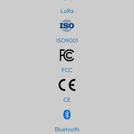
LoRa
ISO9001
FCC
CE
Bluetooth
PT