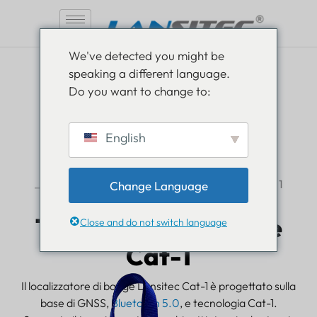
Vai
We've detected you might be
al
speaking a different language.
contenuto
Do you want to change to:
English
Tracker badge pazienti e dipendenti Cat 1
Change Language
Tracciatore di badge
Close and do not switch language
Cat-1
Il localizzatore di badge Lansitec Cat-1 è progettato sulla
base di GNSS,
Bluetooth 5.0
, e tecnologia Cat-1.