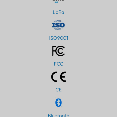
LoRa
ISO9001
FCC
CE
Bluetooth