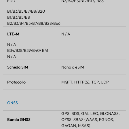
FDD
B2/B4/B5/B12/B13/ B66
B1/B3/B5/B7/B8/B20
B1/B3/B5/B8
B2/B3/B4/B5/B7/B8/B28/B66
LTE-M
N / A
N / A
B34/B38/B39/B40/ B41
N / A
Scheda SIM
Nano o eSIM
Protocollo
MQTT, HTTP(S), TCP, UDP
GNSS
GPS, BDS, GALILEO, GLONASS,
Banda GNSS
QZSS, SBAS (WAAS, EGNOS,
GAGAN, MSAS)