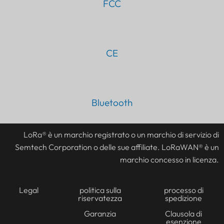
FCC
CE
Bluetooth
PT
AR
LoRa® è un marchio registrato o un marchio di servizio di
JA
Semtech Corporation o delle sue affiliate. LoRaWAN® è un
ES
marchio concesso in licenza.
DE
FR
Legal
politica sulla
processo di
riservatezza
spedizione
KO
Garanzia
Clausola di
esenzione
TH