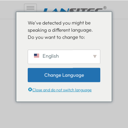
Vai
We've detected you might be
al
speaking a different language.
contenuto
Do you want to change to:
Sii informato, resta
English
informato
Change Language
Scopri tutte le novità nel mondo Lansitec e resta
sempre un passo avanti.
Close and do not switch language