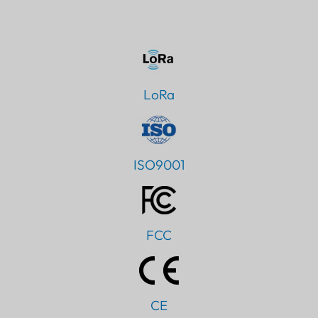
LoRa
ISO9001
FCC
CE