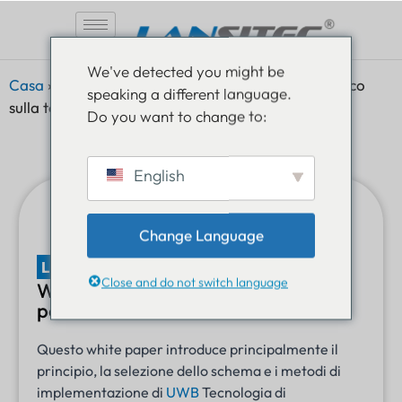
Vai
We've detected you might be
al
Casa
»
Documenti tecnici
»
UWB
Documento tecnico
speaking a different language.
contenuto
sulla tecnologia di posizionamento
Do you want to change to:
English
Change Language
LIBRO BIANCO
Close and do not switch language
Whitepaper sulla tecnologia di
posizionamento UWB
Questo white paper introduce principalmente il
principio, la selezione dello schema e i metodi di
implementazione di
UWB
Tecnologia di