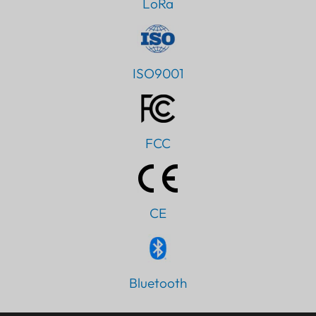
LoRa
ISO9001
FCC
CE
Bluetooth
PT
AR