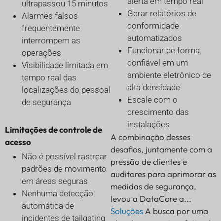
alerta em tempo real
ultrapassou 15 minutos
Gerar relatórios de
Alarmes falsos
conformidade
frequentemente
automatizados
interrompem as
Funcionar de forma
operações
confiável em um
Visibilidade limitada em
ambiente eletrônico de
tempo real das
alta densidade
localizações do pessoal
Escale com o
de segurança
crescimento das
instalações
Limitações de controle de
A combinação desses
acesso
desafios, juntamente com a
Não é possível rastrear
pressão de clientes e
padrões de movimento
auditores para aprimorar as
em áreas seguras
medidas de segurança,
Nenhuma detecção
levou a DataCore a...
automática de
Soluções
A busca por uma
incidentes de tailgating