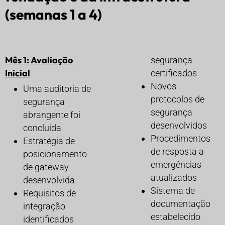
(semanas 1 a 4)
Mês 1: Avaliação
segurança
Inicial
certificados
Novos
Uma auditoria de
protocolos de
segurança
segurança
abrangente foi
desenvolvidos
concluída
Procedimentos
Estratégia de
de resposta a
posicionamento
emergências
de gateway
atualizados
desenvolvida
Sistema de
Requisitos de
documentação
integração
estabelecido
identificados