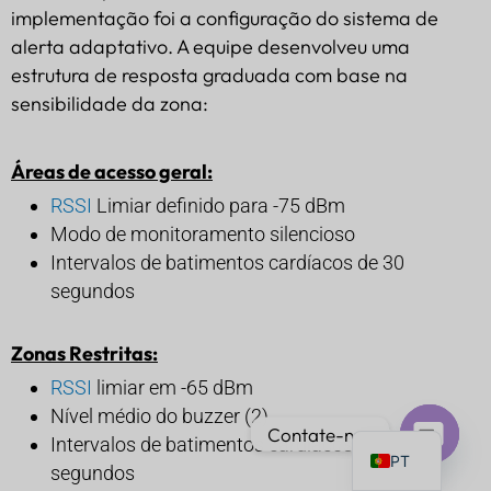
implementação foi a configuração do sistema de
alerta adaptativo. A equipe desenvolveu uma
estrutura de resposta graduada com base na
sensibilidade da zona:
IT
Áreas de acesso geral:
AR
RSSI
Limiar definido para -75 dBm
JA
Modo de monitoramento silencioso
ES
Intervalos de batimentos cardíacos de 30
DE
segundos
FR
Zonas Restritas:
KO
RSSI
limiar em -65 dBm
TH
Nível médio do buzzer (2)
EN
Contate-nos
Intervalos de batimentos cardíacos de 15
PT
segundos
Bate-