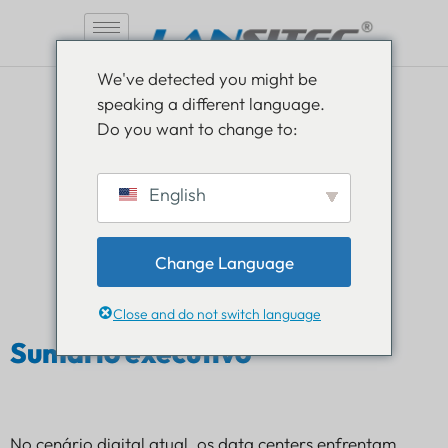
Pular
We've detected you might be
para
Melhorando a segurança do
speaking a different language.
o
Do you want to change to:
data center por meio de
conteúdo
Monitoramento de
English
proximidade inteligente IoT
Change Language
Um estudo de caso da implementação da tecnologia
SocketSync Gateway pela DataCore Solutions
Close and do not switch language
Sumário executivo
No cenário digital atual, os data centers enfrentam