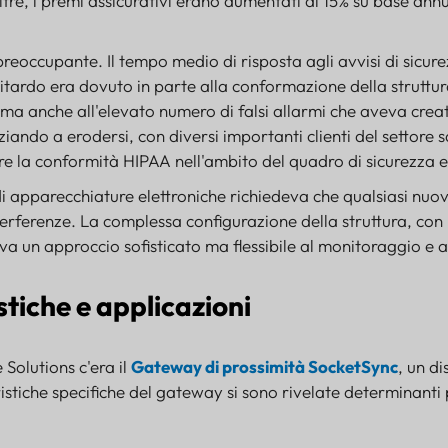
ltre, i premi assicurativi erano aumentati di 15% su base ann
preoccupante. Il tempo medio di risposta agli avvisi di sicurez
 ritardo era dovuto in parte alla conformazione della struttu
i, ma anche all'elevato numero di falsi allarmi che aveva crea
iziando a erodersi, con diversi importanti clienti del settor
e la conformità HIPAA nell'ambito del quadro di sicurezza e
di apparecchiature elettroniche richiedeva che qualsiasi nuov
erferenze. La complessa configurazione della struttura, con i 
deva un approccio sofisticato ma flessibile al monitoraggio e a
stiche e applicazioni
Solutions c'era il
Gateway di prossimità SocketSync
, un di
istiche specifiche del gateway si sono rivelate determinanti 