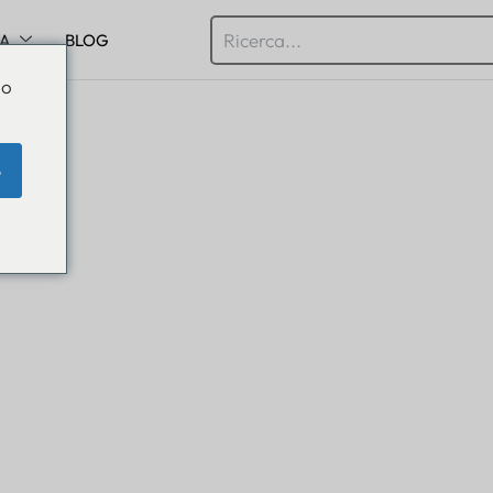
SA
BLOG
Do
e
center
ente IoT