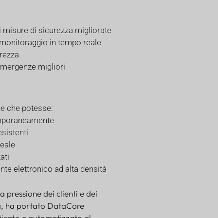
di misure di sicurezza migliorate
l monitoraggio in tempo reale
urezza
 emergenze migliori
one che potesse:
emporaneamente
esistenti
reale
ati
te elettronico ad alta densità
 pressione dei clienti e dei
zza, ha portato DataCore
ticato e automatizzato al