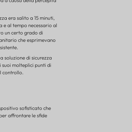
ua a causa della percepita
za era salito a 15 minuti,
ra e al tempo necessario al
to un certo grado di
e sanitario che esprimevano
sistente.
a soluzione di sicurezza
suoi molteplici punti di
l controllo.
spositivo sofisticato che
per affrontare le sfide