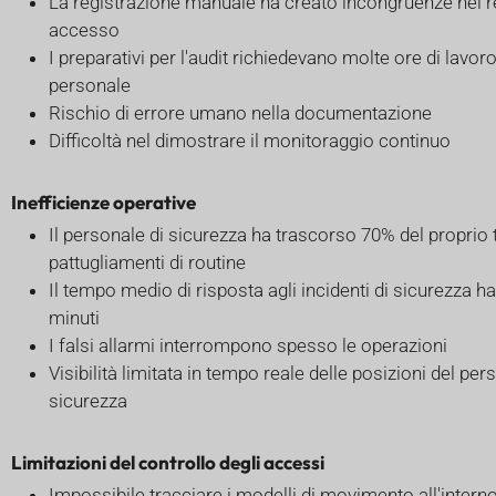
La registrazione manuale ha creato incongruenze nei r
accesso
I preparativi per l'audit richiedevano molte ore di lavor
personale
Rischio di errore umano nella documentazione
Difficoltà nel dimostrare il monitoraggio continuo
Inefficienze operative
Il personale di sicurezza ha trascorso 70% del proprio
pattugliamenti di routine
Il tempo medio di risposta agli incidenti di sicurezza h
minuti
I falsi allarmi interrompono spesso le operazioni
Visibilità limitata in tempo reale delle posizioni del per
sicurezza
Limitazioni del controllo degli accessi
Impossibile tracciare i modelli di movimento all'interno