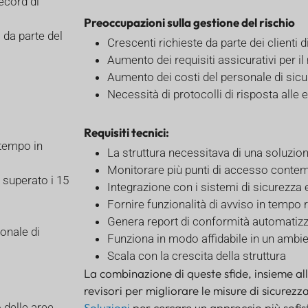
ecord di
Preoccupazioni sulla gestione del rischio
o da parte del
Crescenti richieste da parte dei clienti 
Aumento dei requisiti assicurativi per i
Aumento dei costi del personale di sic
Necessità di protocolli di risposta alle
Requisiti tecnici:
 tempo in
La struttura necessitava di una soluzi
Monitorare più punti di accesso cont
a superato i 15
Integrazione con i sistemi di sicurezza 
Fornire funzionalità di avviso in tempo 
Genera report di conformità automatizz
sonale di
Funziona in modo affidabile in un ambien
Scala con la crescita della struttura
La combinazione di queste sfide, insieme alla
revisori per migliorare le misure di sicure
 delle aree
Soluzioni
per cercare un approccio più sofis