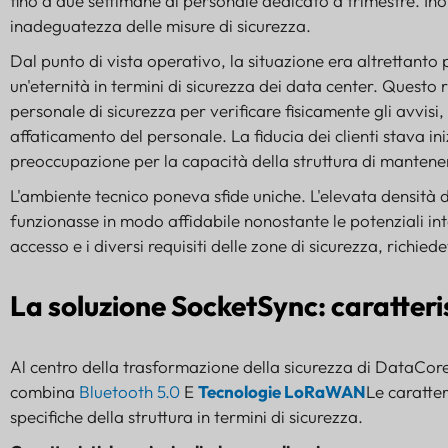
fino a due settimane di personale dedicato a trimestre. Ino
inadeguatezza delle misure di sicurezza.
Dal punto di vista operativo, la situazione era altrettanto 
un'eternità in termini di sicurezza dei data center. Questo
personale di sicurezza per verificare fisicamente gli avvis
affaticamento del personale. La fiducia dei clienti stava in
preoccupazione per la capacità della struttura di mantener
L'ambiente tecnico poneva sfide uniche. L'elevata densità 
funzionasse in modo affidabile nonostante le potenziali int
accesso e i diversi requisiti delle zone di sicurezza, richie
La soluzione SocketSync: caratteri
Al centro della trasformazione della sicurezza di DataCore 
combina
Bluetooth 5.0
E
Tecnologie LoRaWAN
Le caratter
specifiche della struttura in termini di sicurezza.