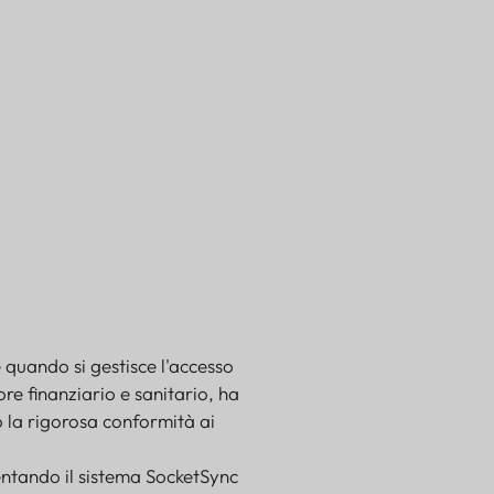
di DataCore Solutions
 quando si gestisce l'accesso
ore finanziario e sanitario, ha
o la rigorosa conformità ai
entando il sistema SocketSync