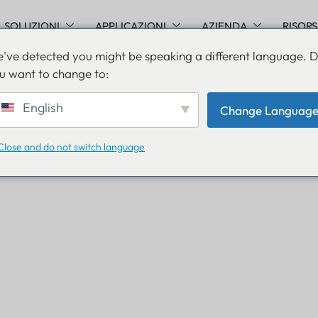
SOLUZIONI
APPLICAZIONI
AZIENDA
RISOR
've detected you might be speaking a different language. 
u want to change to:
English
Change Languag
Close and do not switch language
sicurezza del data 
attraverso
prossimità intellig