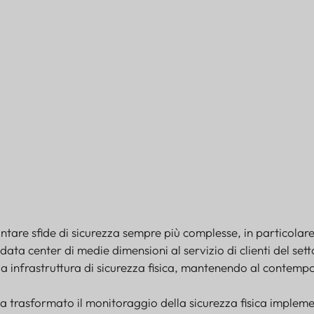
della tecnologia SocketSync Gateway da parte 
tare sfide di sicurezza sempre più complesse, in particolare
 data center di medie dimensioni al servizio di clienti del sett
ia infrastruttura di sicurezza fisica, mantenendo al contemp
a trasformato il monitoraggio della sicurezza fisica implem