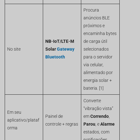
Procura
anúncios BLE
próximos e
encaminha bytes
NB-IoT/LTE-M
de carga útil
No site
Solar
Gateway
selecionados
Bluetooth
para o servidor
via celular,
alimentado por
energia solar +
bateria. [1]
Converte
“vibração vista”
Em seu
Painel de
em
Correndo
,
aplicativo/plataf
controle + regras
Parou
, e
Alarme
orma
estados, com
notificações.