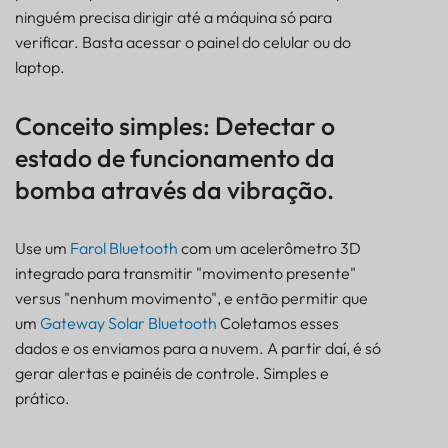
ninguém precisa dirigir até a máquina só para
Conceito simples: Detectar o estado de
verificar. Basta acessar o painel do celular ou do
funcionamento da bomba através da vibração.
laptop.
Arquitetura de sistema de monitoramento remoto
de bombas d'água (preparado para operação fora
da rede elétrica)
Conceito simples: Detectar o
Como funciona o monitoramento de bombas
estado de funcionamento da
baseado em vibração em campo.
bomba através da vibração.
Por que a vibração é um sinal confiável para a
detecção do funcionamento da bomba?
Dicas práticas de implementação para
Use um
Farol Bluetooth
com um acelerômetro 3D
monitoramento remoto de bombas.
integrado para transmitir "movimento presente"
Perguntas frequentes
versus "nenhum movimento", e então permitir que
Sobre o monitoramento remoto do status da
um
Gateway Solar Bluetooth
Coletamos esses
bomba d'água por vibração.
dados e os enviamos para a nuvem. A partir daí, é só
gerar alertas e painéis de controle. Simples e
prático.