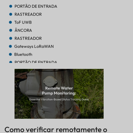
PORTÃO DE ENTRADA
RASTREADOR
ToF UWB
ÂNCORA
RASTREADOR
Gateways LoRaWAN
Bluetooth
PORTÃO DE ENTRADA
RASTREADOR
RASTREADOR
Bluetooth AoA
PORTÃO DE ENTRADA
Bluetooth
PORTÃO DE ENTRADA
Bluetooth
PORTÃO DE ENTRADA
Como verificar remotamente o