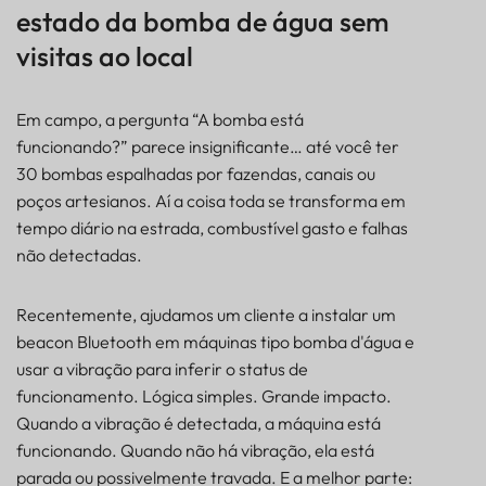
RASTREADOR
estado da bomba de água sem
BALIZA
visitas ao local
SENSOR
Em campo, a pergunta “A bomba está
funcionando?” parece insignificante… até você ter
30 bombas espalhadas por fazendas, canais ou
poços artesianos. Aí a coisa toda se transforma em
tempo diário na estrada, combustível gasto e falhas
não detectadas.
Recentemente, ajudamos um cliente a instalar um
beacon Bluetooth em máquinas tipo bomba d'água e
usar a vibração para inferir o status de
funcionamento. Lógica simples. Grande impacto.
Quando a vibração é detectada, a máquina está
funcionando. Quando não há vibração, ela está
Como verificar remotamente o estado da bomba
parada ou possivelmente travada. E a melhor parte:
de água sem visitas ao local