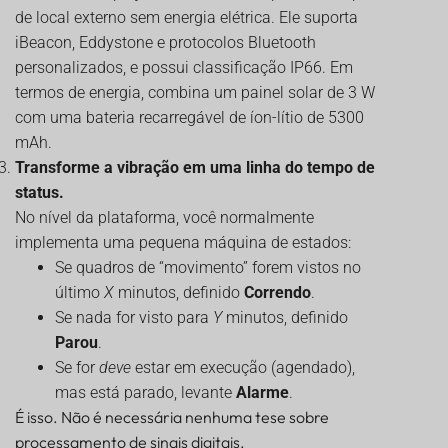
de local externo sem energia elétrica. Ele suporta
iBeacon, Eddystone e protocolos Bluetooth
personalizados, e possui classificação IP66. Em
termos de energia, combina um painel solar de 3 W
com uma bateria recarregável de íon-lítio de 5300
mAh.
Transforme a vibração em uma linha do tempo de
status.
No nível da plataforma, você normalmente
implementa uma pequena máquina de estados:
Se quadros de “movimento” forem vistos no
último
X
minutos, definido
Correndo
.
Se nada for visto para
Y
minutos, definido
Parou
.
Se for
deve
estar em execução (agendado),
mas está parado, levante
Alarme
.
É isso. Não é necessária nenhuma tese sobre
processamento de sinais digitais.