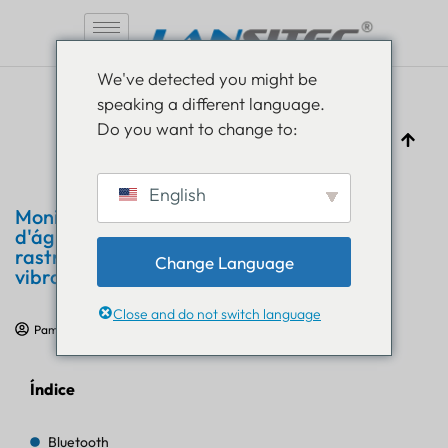
Pular
We've detected you might be
para
speaking a different language.
o
Do you want to change to:
conteúdo
English
Monitoramento remoto de bombas
d'água: Guia essencial para
rastreamento de status baseado em
Change Language
vibração
Close and do not switch language
Pam Luthra
6 de fevereiro de 2026
Estudos de caso de IoT
Índice
Bluetooth