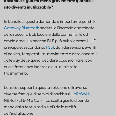
backhaul si guasta meno gravemente quando il
calcolato per la radio, non per il lavoro
sito diventa inutilizzabile?
LoRaWAN: efficace quando i report sono piccoli e
disciplinati
NB-IoT/LTE-M: bassa potenza, ma il
In Lansitec, questa domanda è importante perché
comportamento dell'operatore è importante
Gateway Bluetooth
sedersi all'incrocio disordinato
Cat-1: non è LPWAN, ma a volte è operativamente
della raccolta BLE locale e della connettività ad
più pulito
ampia area. Un beacon BLE può pubblicizzare UUID,
Regola di campo
principale, secondario,
RSSI
, dati dei sensori, eventi
Modalità di errore 2: la copertura è stata trattata
di panico, temperatura, movimento e altro ancora. Il
come una mappa, non come un comportamento del
gateway deve quindi decidere cosa inoltrare, con
sito.
quale frequenza inoltrarlo e su quale rete
La copertura LoRaWAN è controllabile, ma è
trasmetterlo.
necessario pianificarla
Un gateway LoRaWAN BLE implementato
presenta comunque due livelli di rete:
Lansitec supporta questa soluzione attraverso
diverse famiglie di servizi di backhaul:
La copertura NB-IoT/LTE-M è più semplice da
LoRaWAN
,
implementare, ma più difficile da controllare.
NB-IoT/LTE-M e Cat-1. La scelta giusta dipende
La copertura di categoria 1 è ampia, ma potenza e
meno dalla teoria radio e più dalla realtà
costi devono essere scelti con cura.
dell'installazione.