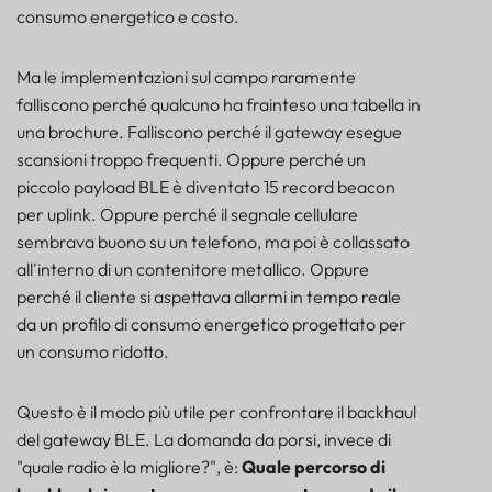
FARO
consumo energetico e costo.
SENSORE
Ma le implementazioni sul campo raramente
falliscono perché qualcuno ha frainteso una tabella in
una brochure. Falliscono perché il gateway esegue
scansioni troppo frequenti. Oppure perché un
piccolo payload BLE è diventato 15 record beacon
per uplink. Oppure perché il segnale cellulare
sembrava buono su un telefono, ma poi è collassato
all'interno di un contenitore metallico. Oppure
perché il cliente si aspettava allarmi in tempo reale
da un profilo di consumo energetico progettato per
un consumo ridotto.
Questo è il modo più utile per confrontare il backhaul
del gateway BLE. La domanda da porsi, invece di
Innanzitutto, cosa fa esattamente il gateway BLE?
"quale radio è la migliore?", è:
Quale percorso di
Modalità di guasto 1: il budget di potenza è stato