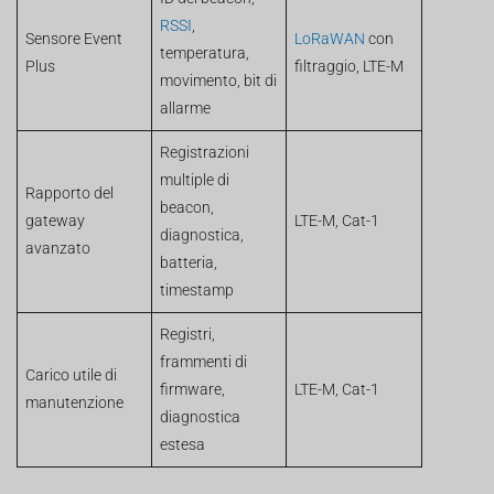
RSSI
,
Sensore Event
LoRaWAN
con
temperatura,
Plus
filtraggio, LTE-M
movimento, bit di
allarme
Registrazioni
multiple di
Rapporto del
beacon,
gateway
LTE-M, Cat-1
diagnostica,
avanzato
batteria,
timestamp
Registri,
frammenti di
Carico utile di
firmware,
LTE-M, Cat-1
manutenzione
diagnostica
estesa