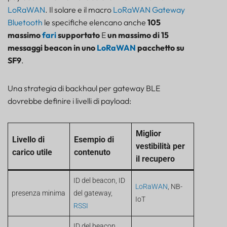
LoRaWAN
. Il solare e il macro
LoRaWAN
Gateway
Bluetooth
le specifiche elencano anche
105
massimo
fari
supportato
E
un massimo di 15
messaggi beacon in uno
LoRaWAN
pacchetto su
SF9
.
Una strategia di backhaul per gateway BLE
dovrebbe definire i livelli di payload:
Miglior
Livello di
Esempio di
vestibilità per
carico utile
contenuto
il recupero
ID del beacon, ID
LoRaWAN
, NB-
presenza minima
del gateway,
IoT
RSSI
ID del beacon,