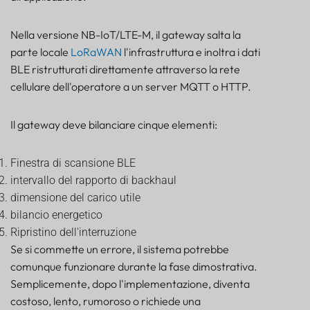
radio
Strategia di payload: cosa dovrebbe effettivamente
Nella versione NB-IoT/LTE-M, il gateway salta la
inviare un gateway BLE?
parte locale
LoRaWAN
l'infrastruttura e inoltra i dati
Compatibilità dei prodotti Lansitec in base al tipo di
installazione
BLE ristrutturati direttamente attraverso la rete
cellulare dell'operatore a un server MQTT o HTTP.
Raccomandazione finale: scegliete la modalità di
guasto che potete gestire.
Domande frequenti
Il gateway deve bilanciare cinque elementi:
Informazioni sulla strategia di backhaul per i
gateway BLE
Finestra di scansione BLE
intervallo del rapporto di backhaul
dimensione del carico utile
bilancio energetico
Ripristino dell'interruzione
Se si commette un errore, il sistema potrebbe
comunque funzionare durante la fase dimostrativa.
Semplicemente, dopo l'implementazione, diventa
costoso, lento, rumoroso o richiede una