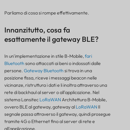
Modalità di errore 3: i vincoli di carico utile sono
stati ignorati finché la dashboard non è apparsa
Parliamo di cosa si rompe effettivamente.
vuota
Modalità di guasto 4: il comportamento di
interruzione non è stato progettato, ma solo
Innanzitutto, cosa fa
sperato
esattamente il gateway BLE?
Interruzioni LoRaWAN
Interruzioni NB-IoT/LTE-M
In un'implementazione in stile B-Mobile,
fari
Interruzioni di categoria 1
Bluetooth
sono attaccati ai beni o indossati dalle
Regola di campo
persone.
Gateway Bluetooth
si trova in una
Quale collegamento di backhaul è adatto a quale
posizione fissa, riceve i messaggi beacon nelle
implementazione?
vicinanze, ristruttura i dati e li inoltra attraverso una
1. Solo batteria per interni
rete di backhaul al server o all'applicazione. Nel
2. Solare per esterni
sistema Lansitec
LoRaWAN
Architettura B-Mobile,
3. Edificio sempre alimentato
ovvero BLE al gateway, gateway al
LoRaWAN
Il
4. Eventi temporanei, flotte a noleggio e siti pop-up
segnale passa attraverso il gateway, quindi prosegue
Una matrice di selezione pratica
tramite 4G o Ethernet fino al server di rete e
Cosa registreremmo prima di dare la colpa alla
all'applicazione.