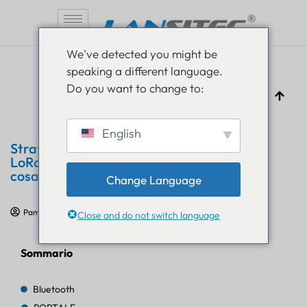
Vai
We've detected you might be
al
speaking a different language.
contenuto
Do you want to change to:
English
Strategia di backhaul per gateway BLE:
LoRaWAN vs NB-IoT/LTE-M vs Cat-1 e
cosa non funziona sul campo
Change Language
Pam Luthra
22 maggio 2026
Formazione sull'IoT
Close and do not switch language
Sommario
Bluetooth