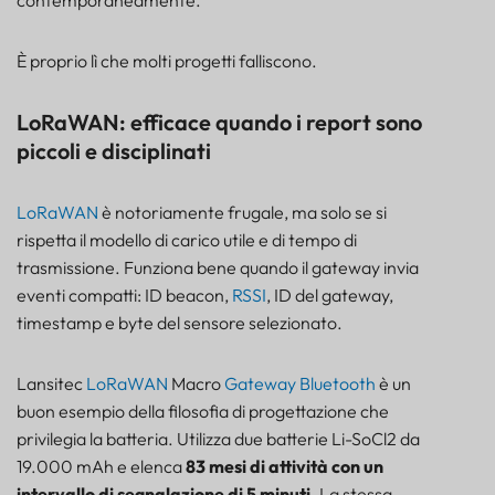
È proprio lì che molti progetti falliscono.
LoRaWAN: efficace quando i report sono
piccoli e disciplinati
LoRaWAN
è notoriamente frugale, ma solo se si
rispetta il modello di carico utile e di tempo di
trasmissione. Funziona bene quando il gateway invia
eventi compatti: ID beacon,
RSSI
, ID del gateway,
timestamp e byte del sensore selezionato.
Lansitec
LoRaWAN
Macro
Gateway Bluetooth
è un
buon esempio della filosofia di progettazione che
privilegia la batteria. Utilizza due batterie Li-SoCl2 da
19.000 mAh e elenca
83 mesi di attività con un
intervallo di segnalazione di 5 minuti
. La stessa