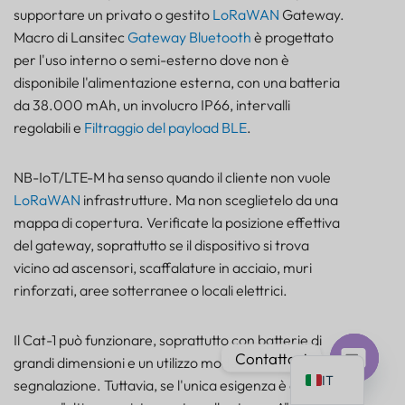
supportare un privato o gestito
LoRaWAN
Gateway.
Macro di Lansitec
Gateway Bluetooth
è progettato
per l'uso interno o semi-esterno dove non è
disponibile l'alimentazione esterna, con una batteria
da 38.000 mAh, un involucro IP66, intervalli
PT
regolabili e
Filtraggio del payload BLE
.
AR
JA
NB-IoT/LTE-M ha senso quando il cliente non vuole
LoRaWAN
infrastrutture. Ma non sceglietelo da una
ES
mappa di copertura. Verificate la posizione effettiva
DE
del gateway, soprattutto se il dispositivo si trova
FR
vicino ad ascensori, scaffalature in acciaio, muri
rinforzati, aree sotterranee o locali elettrici.
KO
TH
Il Cat-1 può funzionare, soprattutto con batterie di
EN
Contattaci
grandi dimensioni e un utilizzo moderato per la
IT
segnalazione. Tuttavia, se l'unica esigenza è quella di
Chat