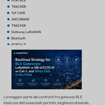
PORTALE
TRACKER
ToF UWB
ANCORARE
TRACKER
Gateway LoRaWAN
Bluetooth
PORTALE
TRACKER
TRACKER
Bluetooth AoA
PORTALE
Bluetooth
PORTALE
Bluetooth
PORTALE
La maggior parte dei confronti tra gateway BLE
TRACKER
inizia con dati essenziali: portata, larghezza di banda,