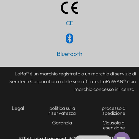
CE
Bluetooth
PT
AR
LoRa® è un marchio registrato o un marchio di servizio di
JA
Semtech Corporation o delle sue affiliate. LoRaWAN® è un
ES
marchio concesso in licenza.
DE
FR
Legal
politica sulla
processo di
riservatezza
spedizione
KO
Garanzia
Clausola di
esenzione
TH
EN
©Tutti i diritti riservati @2016-2026
LANSITEC