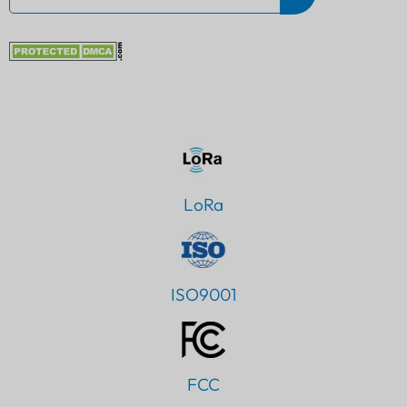
LoRa
ISO9001
FCC