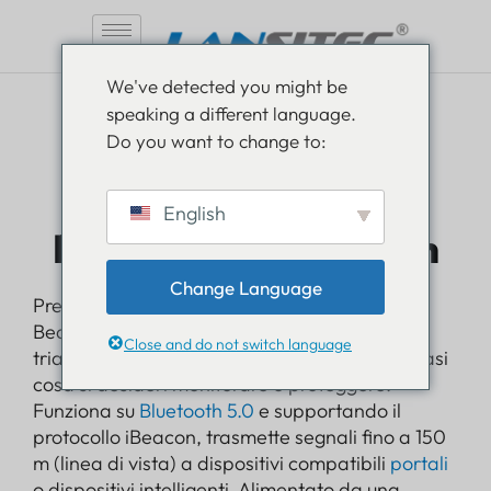
Vai
We've detected you might be
al
speaking a different language.
contenuto
Do you want to change to:
English
B004 Faro Bluetooth
Change Language
Presentazione del Lansitec B004 Bluetooth
Beacon: un dispositivo elegante a forma
Close and do not switch language
triangolare che può essere collegato a qualsiasi
cosa si desideri monitorare o proteggere.
Funziona su
Bluetooth 5.0
e supportando il
protocollo iBeacon, trasmette segnali fino a 150
m (linea di vista) a dispositivi compatibili
portali
o dispositivi intelligenti. Alimentato da una