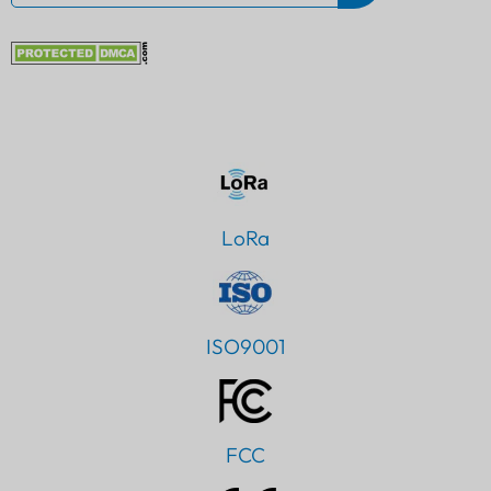
LoRa
ISO9001
FCC