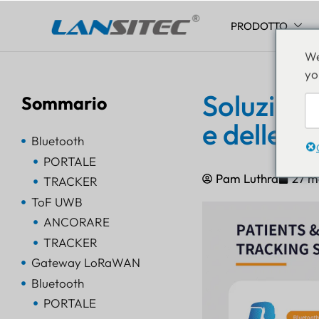
PRODOTTO
Vai
We
al
yo
contenuto
Soluzioni
Sommario
e delle p
Bluetooth
PORTALE
Pam Luthra
27 m
TRACKER
ToF UWB
ANCORARE
TRACKER
Gateway LoRaWAN
Bluetooth
PORTALE