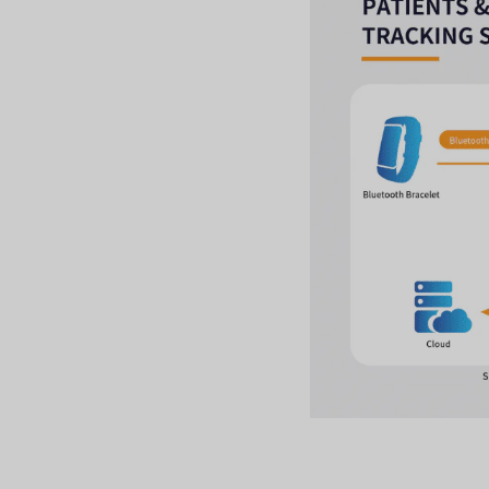
Monitoraggio dei
pazienti potenziali e
confermati