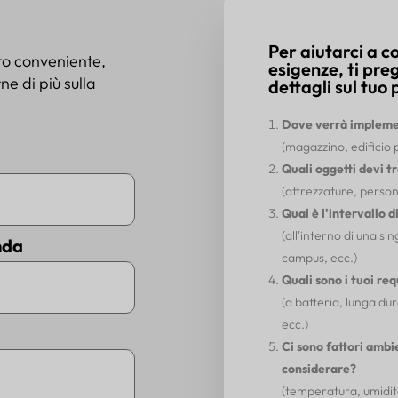
Per aiutarci a 
to conveniente,
esigenze, ti pre
e di più sulla
dettagli sul tuo 
Dove verrà implemen
(magazzino, edificio 
Quali oggetti devi t
(attrezzature, persona
Qual è l'intervallo 
(all'interno di una si
nda
campus, ecc.)
Quali sono i tuoi re
(a batteria, lunga dur
ecc.)
Ci sono fattori ambi
considerare?
(temperatura, umidità