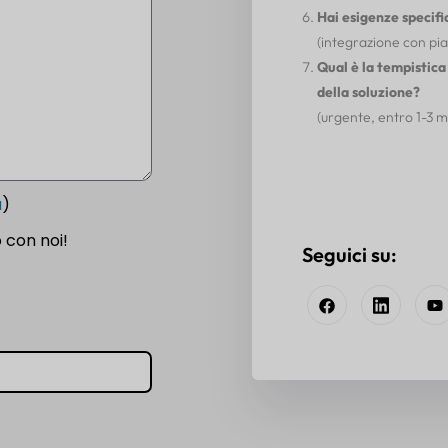
Hai esigenze specifi
(integrazione con pia
Qual è la tempistica
della soluzione?
(urgente, entro 1-3 mes
a
)
 con noi!
Seguici su: