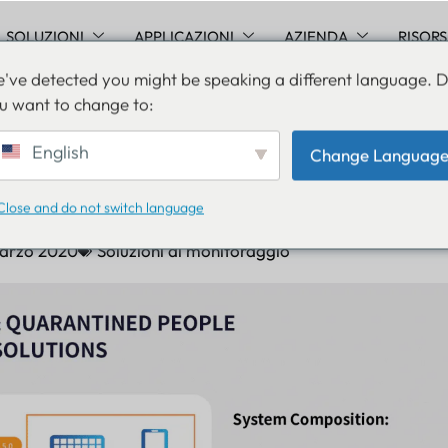
SOLUZIONI
APPLICAZIONI
AZIENDA
RISOR
've detected you might be speaking a different language. 
u want to change to:
 per il monitoraggio dei pa
English
Change Languag
ersone in quarantena
Close and do not switch language
arzo 2020
Soluzioni di monitoraggio