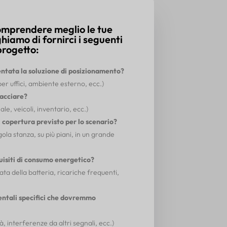
comprendere meglio le tue
ghiamo di fornirci i seguenti
progetto:
tata la soluzione di posizionamento?
per uffici, ambiente esterno, ecc.)
racciare?
le, veicoli, inventario, ecc.)
di copertura previsto per lo scenario?
ngola stanza, su più piani, in un grande
quisiti di consumo energetico?
ata della batteria, ricariche frequenti,
entali specifici che dovremmo
, interferenze da altri segnali, ecc.)