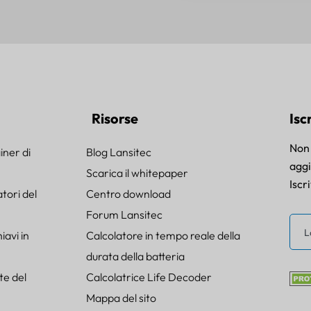
Risorse
Isc
Non 
iner di
Blog Lansitec
agg
Scarica il whitepaper
Iscr
tori del
Centro download
Forum Lansitec
avi in
Calcolatore in tempo reale della
durata della batteria
te del
Calcolatrice Life Decoder
Mappa del sito