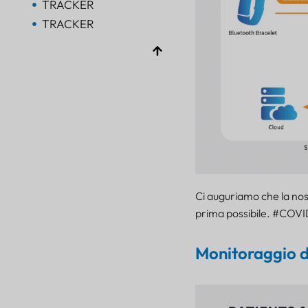
TRACKER
TRACKER
Bluetooth AoA
PORTALE
Bluetooth
PORTALE
Bluetooth
PORTALE
TRACKER
FARO
Ci auguriamo che la nostr
SENSORE
prima possibile. #COV
Monitoraggio de